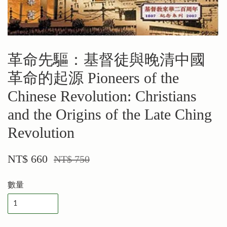
革命先驅：基督徒與晚清中國
革命的起源 Pioneers of the
Chinese Revolution: Christians
and the Origins of the Late Ching
Revolution
NT$ 660
NT$ 750
數量