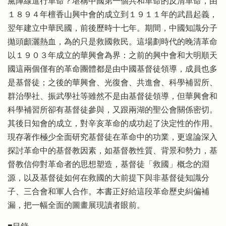
黨陣線進行革命？堪稱中國第一個共和革命的反清革命，由
１８９４年檀香山興中會的成立到１９１１年的武昌起義，
翌年建立中華民國，前後歷時十七年。期間，中國知識分子
拋頭顱灑熱血，為的只是救國救民。這場劃時代的晚清革命
以１９０３年成立的華興會為界：之前的興中會和大明順天
國這兩個僅有的革命團體都是由中國基督徒領導，成員也多
是基督徒；之後的華興會、光復會、共進會、科學補習所、
群治學社、振武學社等雖然不是由基督徒領導，但華興會和
科學補習所卻有基督徒參與，又跟兩湖的聖公會關係密切。
其後日知會的成立，對辛亥革命的成功起了決定性的作用。
現存著作極少全面研究基督徒在革命中的功業，更遑論深入
探討革命中的基督教因素，如基督教性質、背景和勢力，基
督教信仰對革命者的思想塑造，基督徒「救國」概念的淵
源，以及基督徒如何在救國的大前提下與非基督徒知識分
子、三合會和軍人合作。本書正好給這段革命歷史糾偏補
漏，把一幅全面的圖畫展現讀者眼前。