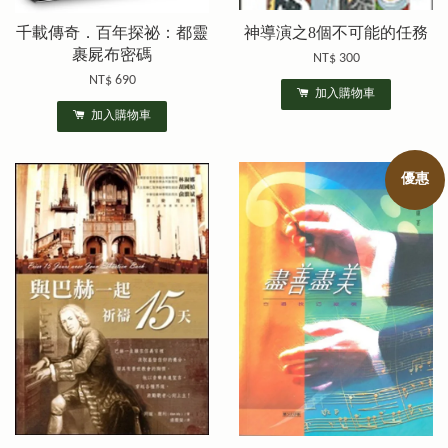
千載傳奇．百年探祕：都靈
神導演之8個不可能的任務
裹屍布密碼
NT$ 300
NT$ 690
加入購物車
加入購物車
優惠