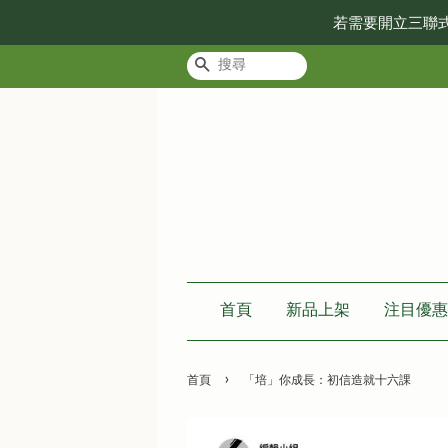
若需要開立三聯
搜尋
首頁
新品上架
注目優惠
›
首頁
「培」你成長：初信造就十六課