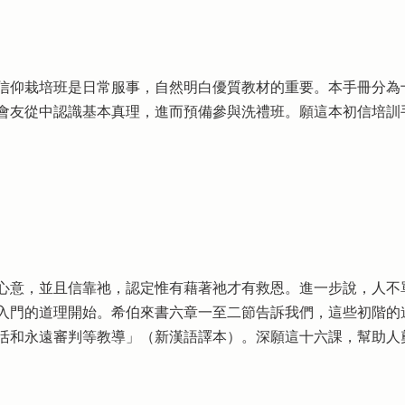
信仰栽培班是日常服事，自然明白優質教材的重要。本手冊分為
會友從中認識基本真理，進而預備參與洗禮班。願這本初信培訓
心意，並且信靠祂，認定惟有藉著祂才有救恩。進一步說，人不
入門的道理開始。希伯來書六章一至二節告訴我們，這些初階的
活和永遠審判等教導」（新漢語譯本）。深願這十六課，幫助人