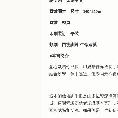
語文別
繁體中文
頁數開本
尺寸：140*210m
頁數：92頁
印刷裝訂
平裝
類別
門徒訓練 生命造就
■本書簡介
悉心栽培你成長，用愛陪伴你成長，
結合所學，伸手邁進。但學員毫不孤
這本初信培訓手冊是由多位資深導師
成。這課程讓初信者認識基本真理，
互相認識和交流。如果你是一位初信