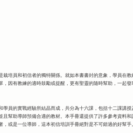
是栽培員和初信者的獨特關係。就如本書書封的意象，學員在教
單，因有教練的適時鼓勵或提醒，更有聖靈的隨時幫助，一起發
和學員的實戰經驗所結晶而成，共分為十六課，包括十二課講授
並且幫助導師預備合適的教材。本手冊還提供了許多參考資料和
者，或是一位導師，這本初信培訓手冊絕對是不可錯過的好幫手