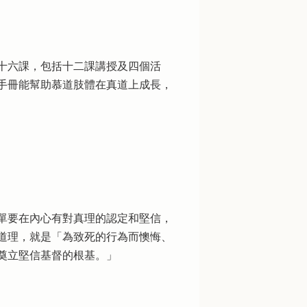
十六課，包括十二課講授及四個活
手冊能幫助慕道肢體在真道上成長，
單要在內心有對真理的認定和堅信，
道理，就是「為致死的行為而懊悔、
奠立堅信基督的根基。」