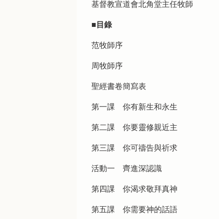
基督教宣道會北角堂主任牧師
■目錄
范牧師序
周牧師序
聖經書卷簡寫表
第一課 你有新生和永生
第二課 你要靈修親近主
第三課 你可禱告與祈求
活動一 齊進深認識
第四課 你渴求敬拜真神
第五課 你需要神的話語