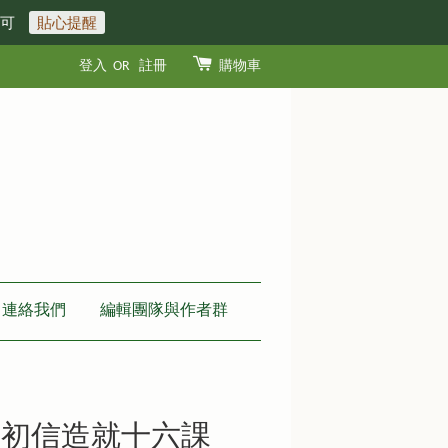
即可
貼心提醒
登入
OR
註冊
購物車
連絡我們
編輯團隊與作者群
：初信造就十六課