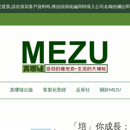
式發票,請在填寫客戶資料時,將抬頭與統編同時填入公司名稱的欄位
真哪噠出版
客製化聖經
反骨社
關於MEZU
「培」你成長