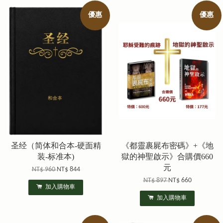
優惠
優惠
圣经（简体和合本-硬面精
《都靈裹屍布密碼》+《地
装-标准本)
獄的神聖啟示》合購價660
元
NT$ 960
NT$ 844
NT$ 897
NT$ 660
加入購物車
加入購物車