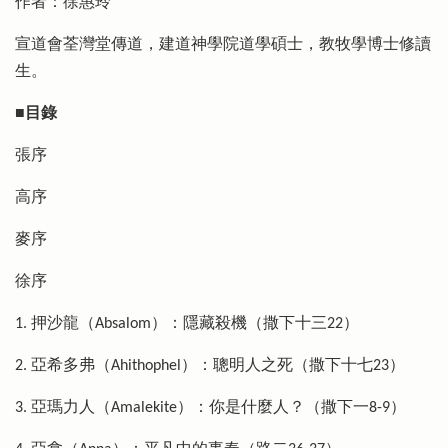
作者：徐惠玲
宣道會荃灣堂傳道，建道神學院道學碩士，教牧學博士修讀
生。
■目錄
張序
高序
麥序
徐序
1. 押沙龍（Absalom）：隱藏殺機（撒下十三22）
2. 亞希多弗（Ahithophel）：聰明人之死（撒下十七23）
3. 亞瑪力人（Amalekite）：你是什麼人？（撒下一8-9）