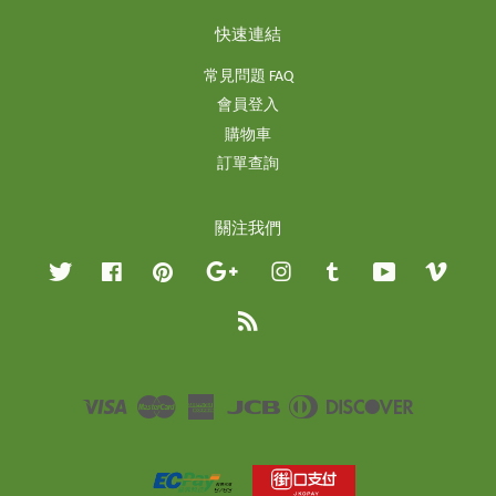
快速連結
常見問題 FAQ
會員登入
購物車
訂單查詢
關注我們
Twitter
Facebook
Pinterest
Google
Instagram
Tumblr
YouTube
Vimeo
RSS
Visa
Master
American
JCB
Diners
Discover
Express
Club