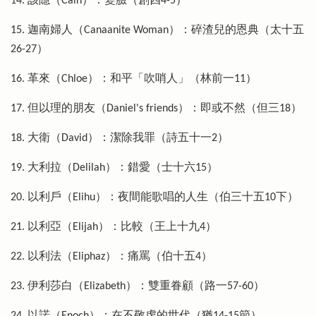
14. 該隱（Cain）：變臉（創四4-5）
15. 迦南婦人（Canaanite Woman）：碎渣兒的恩典（太十五
26-27）
16. 革來（Chloe）：和平「吹哨人」（林前一11）
17. 但以理的朋友（Daniel's friends）：即或不然（但三18）
18. 大衛（David）：潔除我罪（詩五十一2）
19. 大利拉（Delilah）：錯愛（士十六15）
20. 以利戶（Elihu）：夜間能歌唱的人生（伯三十五10下）
21. 以利亞（Elijah）：比較（王上十九4）
22. 以利法（Eliphaz）：痛罵（伯十五4）
23. 伊利莎白（Elizabeth）：雙重眷顧（路一57-60）
24. 以諾（Enoch）：在不敬虔的世代（猶14-15節）