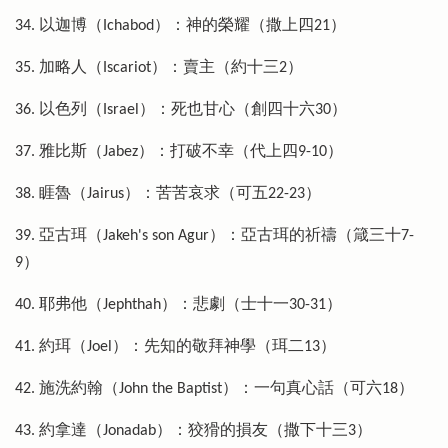
34. 以迦博（Ichabod）：神的榮耀（撒上四21）
35. 加略人（Iscariot）：賣主（約十三2）
36. 以色列（Israel）：死也甘心（創四十六30）
37. 雅比斯（Jabez）：打破不幸（代上四9-10）
38. 睚魯（Jairus）：苦苦哀求（可五22-23）
39. 亞古珥（Jakeh's son Agur）：亞古珥的祈禱（箴三十7-
9）
40. 耶弗他（Jephthah）：悲劇（士十一30-31）
41. 約珥（Joel）：先知的敬拜神學（珥二13）
42. 施洗約翰（John the Baptist）：一句真心話（可六18）
43. 約拿達（Jonadab）：狡猾的損友（撒下十三3）