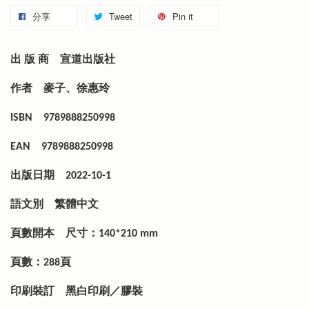
分享
Tweet
Pin it
出 版 商
宣道出版社
作者
麥子、徐惠玲
ISBN
9789888250998
EAN
9789888250998
出版日期
2022-10-1
語文別
繁體中文
頁數開本
尺寸：140*210 mm
頁數：288頁
印刷裝訂
黑白印刷／膠裝