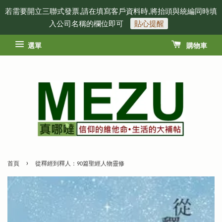
若需要開立三聯式發票,請在填寫客戶資料時,將抬頭與統編同時填
入公司名稱的欄位即可
貼心提醒
選單
購物車
›
首頁
從釋經到釋人：90篇聖經人物靈修