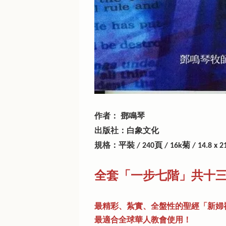
作者：
鄧鳴琴
出版社：白象文化
規格：平裝
頁
菊
/ 240
/ 16k
/ 14.8 x 2
全套「一步七階」共十三本，
最精彩、紮實、全盤性的聖經「新婦
最適合全球華人教會使用！