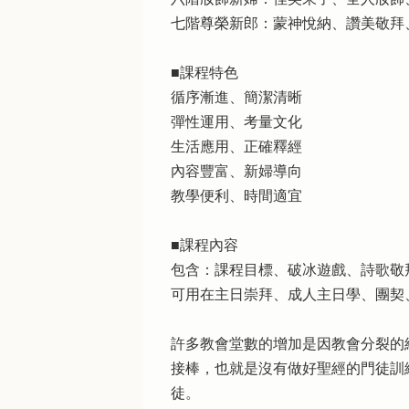
七階尊榮新郎：蒙神悅納、讚美敬拜
■課程特色
循序漸進、簡潔清晰
彈性運用、考量文化
生活應用、正確釋經
內容豐富、新婦導向
教學便利、時間適宜
■課程內容
包含：課程目標、破冰遊戲、詩歌敬
可用在主日崇拜、成人主日學、團契
許多教會堂數的增加是因教會分裂的
接棒，也就是沒有做好聖經的門徒訓
徒。