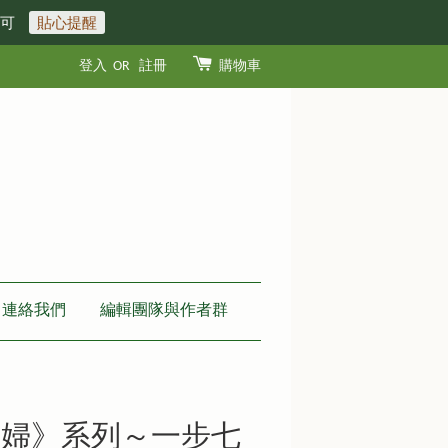
即可
貼心提醒
登入
OR
註冊
購物車
連絡我們
編輯團隊與作者群
新婦》系列～一步七