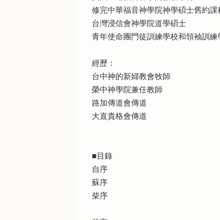
修完中華福音神學院神學碩士舊約課
台灣浸信會神學院道學碩士
青年使命團門徒訓練學校和領袖訓練
經歷：
台中神的新婦教會牧師
榮中神學院兼任教師
路加傳道會傳道
大直貴格會傳道
■目錄
自序
蘇序
柴序