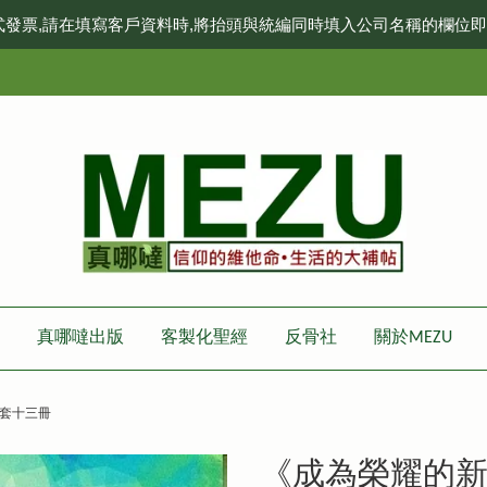
式發票,請在填寫客戶資料時,將抬頭與統編同時填入公司名稱的欄位
真哪噠出版
客製化聖經
反骨社
關於MEZU
套十三冊
《成為榮耀的