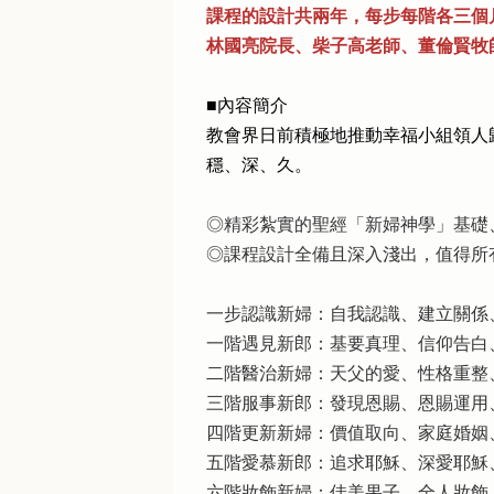
課程的設計共兩年，每步每階各三個
林國亮院長、柴子高老師、董倫賢牧
■內容簡介
教會界日前積極地推動幸福小組領人
穩、深、久。
◎精彩紮實的聖經「新婦神學」基礎
◎課程設計全備且深入淺出，值得所
一步認識新婦：自我認識、建立關係
一階遇見新郎：基要真理、信仰告白
二階醫治新婦：天父的愛、性格重整
三階服事新郎：發現恩賜、恩賜運用
四階更新新婦：價值取向、家庭婚姻
五階愛慕新郎：追求耶穌、深愛耶穌
六階妝飾新婦：佳美果子、全人妝飾