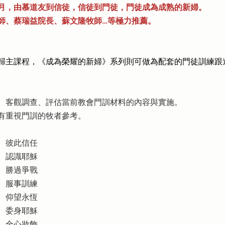
月，由慕道友到信徒，信徒到門徒，門徒成為成熟的新婦。
師、蔡瑞益院長、蘇文隆牧師…等極力推薦。
歸主課程，《成為榮耀的新婦》系列則可做為配套的門徒訓練跟
、客觀調查、評估當前教會門訓材料的內容與實施。
有重視門訓的牧者參考。
、彼此信任
、認識耶穌
、勝過爭戰
、服事訓練
、仰望永恆
、委身耶穌
、全心妝飾