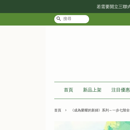
若需要開立三聯
搜尋
首頁
新品上架
注目優惠
›
首頁
《成為榮耀的新婦》系列～一步七階全