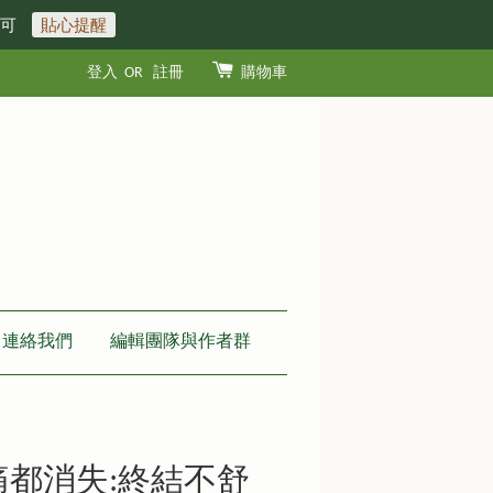
即可
貼心提醒
登入
OR
註冊
購物車
連絡我們
編輯團隊與作者群
痛都消失:終結不舒