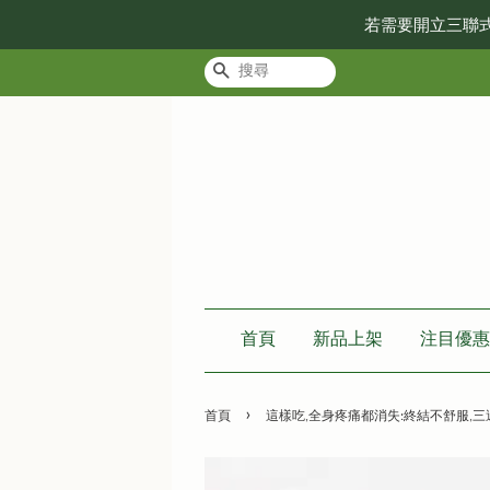
若需要開立三聯
搜尋
首頁
新品上架
注目優惠
›
首頁
這樣吃,全身疼痛都消失:終結不舒服,