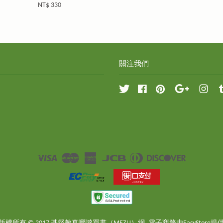
NT$ 330
關注我們
Twitter
Facebook
Pinterest
Google
Inst
Visa
Master
American
JCB
Diners
Discover
Express
Club