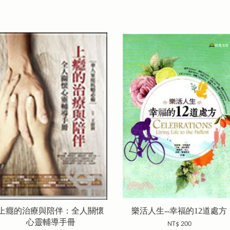
上癮的治療與陪伴：全人關懷
樂活人生--幸福的12道處方
心靈輔導手冊
NT$ 200