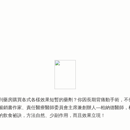
到藥房購買各式各樣效果短暫的藥劑？你因長期背痛動手術，不
暢銷書作家、責任醫療醫師委員會主席兼創辦人──柏納德醫師，
的飲食祕訣，方法自然、少副作用，而且效果立現！