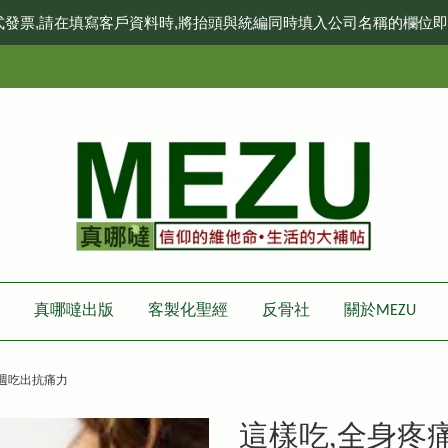
式發票,請在填寫客戶資料時,將抬頭與統編同時填入公司名稱的欄位
真哪噠出版
客製化聖經
反骨社
關於MEZU
三週吃出抗痛力
這樣吃,全身疼