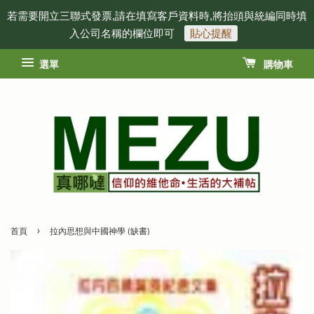
若需要開立三聯式發票,請在填寫客戶資料時,將抬頭與統編同時填
入公司名稱的欄位即可
貼心提醒
選單
購物車
›
首頁
拉內思想與中國神學 (缺書)