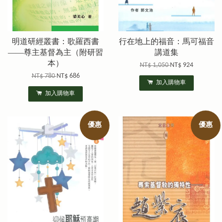
明道研經叢書：歌羅西書
行在地上的福音：馬可福音
——尊主基督為主（附研習
講道集
本）
NT$ 1,050
NT$ 924
NT$ 780
NT$ 686
加入購物車
加入購物車
優惠
優惠