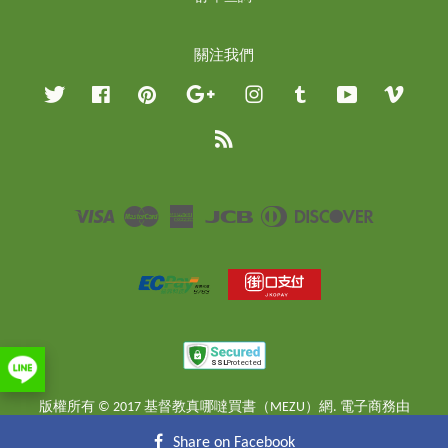
關注我們
Twitter
Facebook
Pinterest
Google
Instagram
Tumblr
YouTube
Vimeo
RSS
Visa
Master
American
JCB
Diners
Discover
Express
Club
版權所有 © 2017 基督教真哪噠買書（MEZU）網. 電子商務由
EasyStore
提供
Share on Facebook