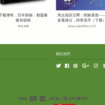
千載傳奇．百年探祕：都靈裹
馬太福音注釋：耶穌基督—
屍布密碼
多重身分，跨界高手（下冊
NT$ 690
NT$ 1,330
NT$ 1,171
關注我們
Twitter
Facebook
Pinterest
Google
Inst
Visa
Master
American
JCB
Diners
Discover
Express
Club