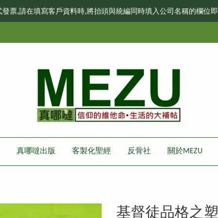
式發票,請在填寫客戶資料時,將抬頭與統編同時填入公司名稱的欄位
真哪噠出版
客製化聖經
反骨社
關於MEZU
基督徒品格之