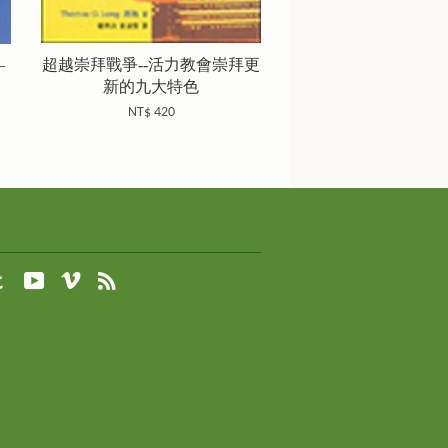
—
超越崇拜戰爭--活力教會崇拜更
）
新的九大特色
NT$ 420
agram
Tumblr
YouTube
Vimeo
RSS