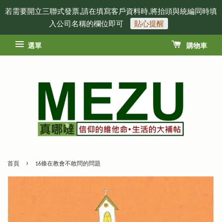
若需要開立三聯式發票,請在填寫客戶資料時,將抬頭與統編同時填
入公司名稱的欄位即可
貼心提醒
選單
購物車
›
首頁
16條在教會不敢問的問題