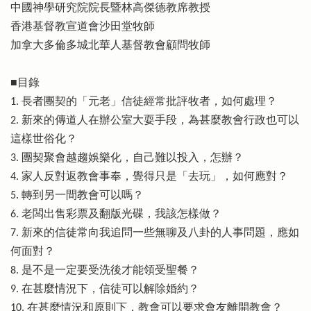
中國神學研究院院長暨林高傑德教席教授
香港基督教宣道會沙田堂牧師
加拿大多倫多城北華人基督教會顧問牧師
■目錄
1. 長者團契的「元老」信徒經常批評牧者，如何處理？
2. 新來的傳道人在辦公室大耍手段，為甚麼教會行政也可以
這樣世俗化？
3. 團契聚會越趨娛樂化，自己難以投入，怎辦？
4. 家人反對返教會事奉，覺得只是「去玩」，如何應對？
5. 轉到另一間教會可以嗎？
6. 老闆出售彩票及翻版光碟，我該怎樣做？
7. 新來的信徒常向我追問一些無聊及八卦的人事問題，應如
何面對？
8. 是不是一定要受洗後才能領受聖餐？
9. 在甚麼情況下，信徒可以解除婚約？
10. 在甚麼情況和原則下，教會可以要求會友離開教會？