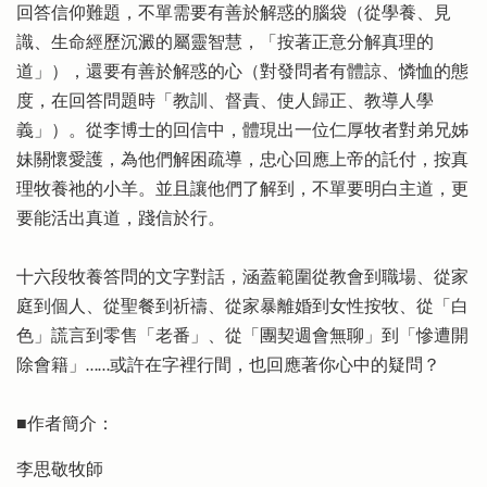
回答信仰難題，不單需要有善於解惑的腦袋（從學養、見
識、生命經歷沉澱的屬靈智慧，「按著正意分解真理的
道」），還要有善於解惑的心（對發問者有體諒、憐恤的態
度，在回答問題時「教訓、督責、使人歸正、教導人學
義」）。從李博士的回信中，體現出一位仁厚牧者對弟兄姊
妹關懷愛護，為他們解困疏導，忠心回應上帝的託付，按真
理牧養祂的小羊。並且讓他們了解到，不單要明白主道，更
要能活出真道，踐信於行。
十六段牧養答問的文字對話，涵蓋範圍從教會到職場、從家
庭到個人、從聖餐到祈禱、從家暴離婚到女性按牧、從「白
色」謊言到零售「老番」、從「團契週會無聊」到「慘遭開
除會籍」……或許在字裡行間，也回應著你心中的疑問？
■作者簡介：
李思敬牧師