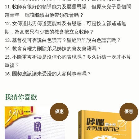
11. 牧師有很好的領導能力及屬靈恩賜，但原來兒子是個問
題青年，應該繼續由他帶領教會嗎？
12. 女傳道比男傳道更能幹及有恩賜，可是按立卻遙遙無
期，為甚麼只有少數的教會按立女牧師？
13. 基督徒可否說白色謊言？聖經容許說白色謊言嗎？
14. 教會有權力刪除弟兄姊妹的會友會籍嗎？
15. 不斷重複祈禱是沒信心的表現嗎？多久祈禱一次才不算
重複？
16. 團契應該讓未受浸的人參與事奉嗎？
我猜你喜歡
優惠
優惠