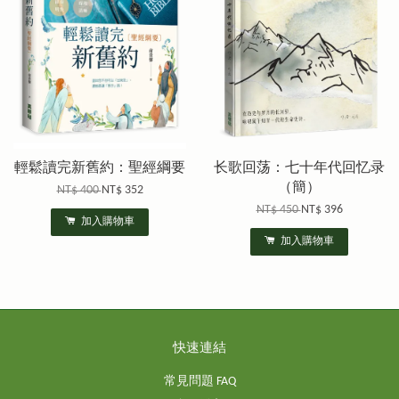
輕鬆讀完新舊約：聖經綱要
长歌回荡：七十年代回忆录
（簡）
NT$ 400
NT$ 352
NT$ 450
NT$ 396
加入購物車
加入購物車
快速連結
常見問題 FAQ