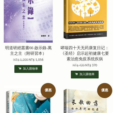
明道研經叢書66 啟示錄-萬
哮喘四十天无药康复日记：
主之主（附研習本）
《圣经》启示起初健康七要
素治愈免疫系统疾病
NT$ 1,200
NT$ 1,056
NT$ 420
NT$ 370
加入購物車
加入購物車
優惠
優惠