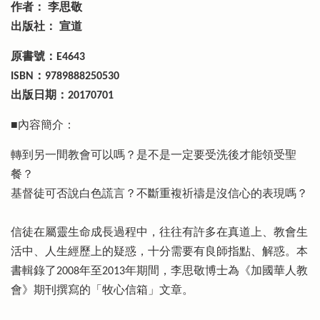
作者： 李思敬
出版社： 宣道
原書號：E4643
ISBN：9789888250530
出版日期：20170701
■內容簡介：
轉到另一間教會可以嗎？是不是一定要受洗後才能領受聖
餐？
基督徒可否說白色謊言？不斷重複祈禱是沒信心的表現嗎？
信徒在屬靈生命成長過程中，往往有許多在真道上、教會生
活中、人生經歷上的疑惑，十分需要有良師指點、解惑。本
書輯錄了2008年至2013年期間，李思敬博士為《加國華人教
會》期刊撰寫的「牧心信箱」文章。