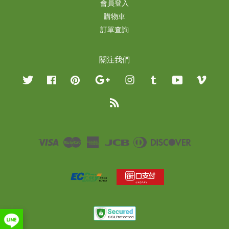
會員登入
購物車
訂單查詢
關注我們
Twitter
Facebook
Pinterest
Google
Instagram
Tumblr
YouTube
Vimeo
RSS
Visa
Master
American
JCB
Diners
Discover
Express
Club