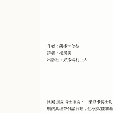
作者：榮撒卡使徒
譯者：楊滿美
出版社：好撒瑪利亞人
比爾‧漢蒙博士推薦：「榮撒卡博士
明的真理並付諸行動，他/她就能將