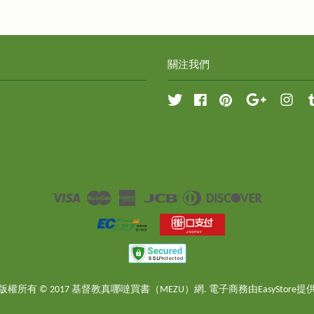
關注我們
Twitter
Facebook
Pinterest
Google
Inst
Visa
Master
American
JCB
Diners
Discover
Express
Club
版權所有 © 2017 基督教真哪噠買書（MEZU）網. 電子商務由
EasyStore
提