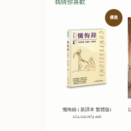
我猜你喜歡
優惠
懺悔錄 ( 新譯本 繁體版)
NT$ 500
NT$ 440