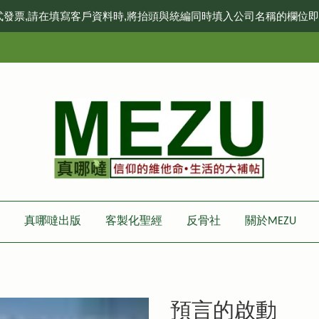
式發票,請在填寫客戶資料時,將抬頭與統編同時填入公司名稱的欄位
真哪噠出版
客製化聖經
反骨社
關於MEZU
預言的啟動