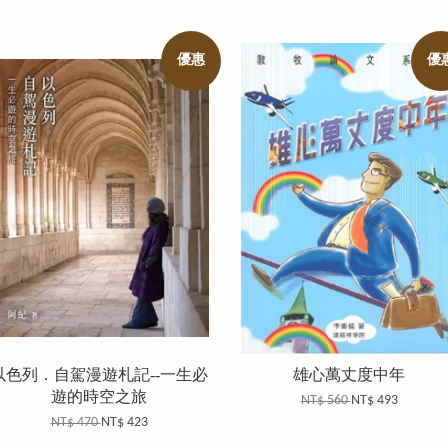
優惠
優
以色列．自駕漫遊札記--一生必
雄心萬丈度中年
遊的時空之旅
NT$ 560
NT$ 493
NT$ 470
NT$ 423