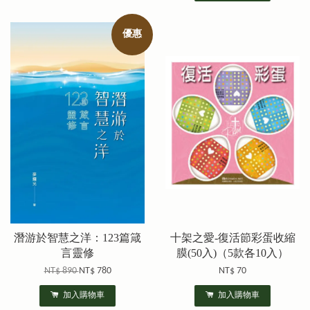
優惠
潛游於智慧之洋：123篇箴
十架之愛-復活節彩蛋收縮
言靈修
膜(50入)（5款各10入）
NT$ 890
NT$ 780
NT$ 70
加入購物車
加入購物車