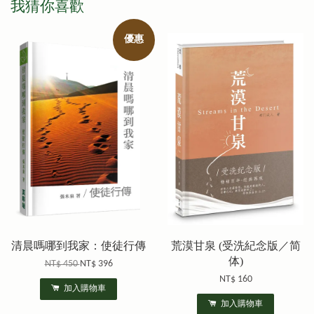
我猜你喜歡
優惠
清晨嗎哪到我家：使徒行傳
荒漠甘泉 (受洗紀念版／简
体)
NT$ 450
NT$ 396
NT$ 160
加入購物車
加入購物車