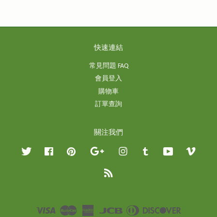
快速連結
常見問題 FAQ
會員登入
購物車
訂單查詢
關注我們
Twitter
Facebook
Pinterest
Google
Instagram
Tumblr
YouTube
Vimeo
RSS
Visa
Master
American
JCB
Diners
Discover