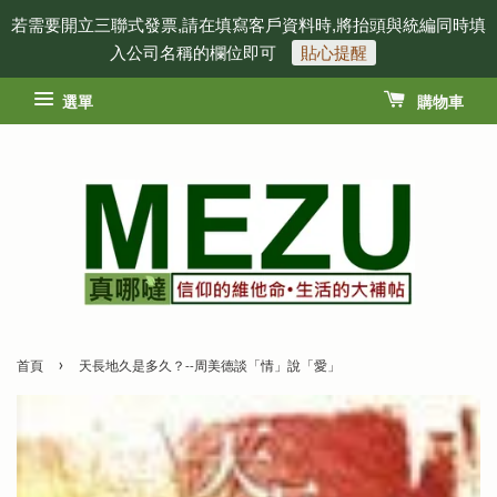
若需要開立三聯式發票,請在填寫客戶資料時,將抬頭與統編同時填
入公司名稱的欄位即可
貼心提醒
選單
購物車
›
首頁
天長地久是多久？--周美德談「情」說「愛」