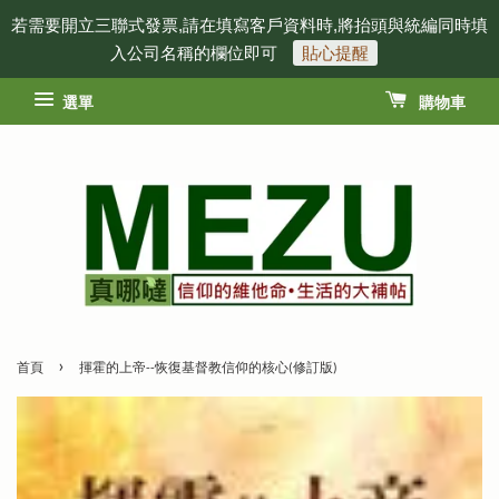
若需要開立三聯式發票,請在填寫客戶資料時,將抬頭與統編同時填
入公司名稱的欄位即可
貼心提醒
選單
購物車
›
首頁
揮霍的上帝--恢復基督教信仰的核心(修訂版)