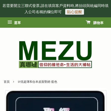
若需要開立三聯式發票,請在填寫客戶資料時,將抬頭與統編同時填
入公司名稱的欄位即可
貼心提醒
選單
購物車
›
首頁
19克超薄和合本皮面聖經-藍色