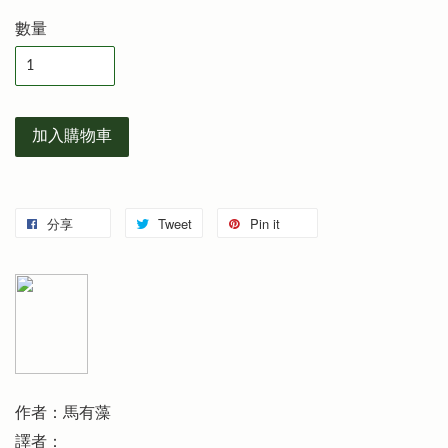
數量
加入購物車
分享
Tweet
Pin it
作者：馬有藻
譯者：