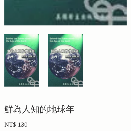
鮮為人知的地球年
NT$ 130