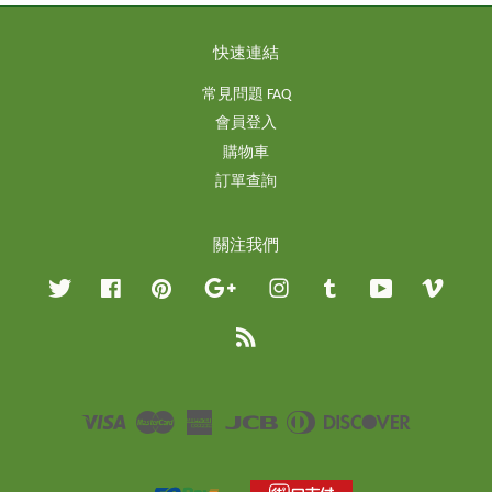
快速連結
常見問題 FAQ
會員登入
購物車
訂單查詢
關注我們
Twitter
Facebook
Pinterest
Google
Instagram
Tumblr
YouTube
Vimeo
RSS
Visa
Master
American
JCB
Diners
Discover
Express
Club