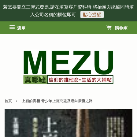
若需要開立三聯式發票,請在填寫客戶資料時,將抬頭與統編同時填
入公司名稱的欄位即可
貼心提醒
選單
購物車
›
首頁
上癮的真相-青少年上癮問題及邁向康復之路