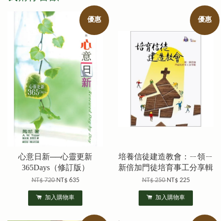
優惠
優惠
心意日新──心靈更新
培養信徒建造教會：ㄧ領ㄧ
365Days（修訂版）
新倍加門徒培育事工分享輯
NT$ 720
NT$ 635
NT$ 250
NT$ 225
加入購物車
加入購物車