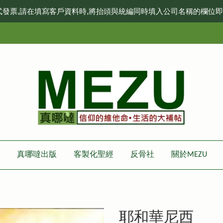
式發票,請在填寫客戶資料時,將抬頭與統編同時填入公司名稱的欄位
真哪噠出版
客製化聖經
反骨社
關於MEZU
耶和華尼西