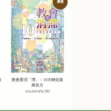
優惠
裹
教會要消「滯」：10大轉化復
興良方
NT$ 890
NT$ 783