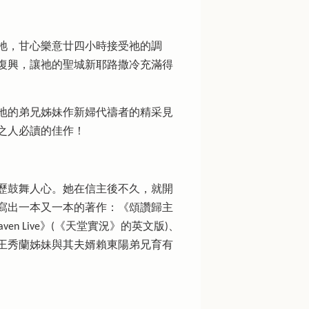
祂，甘心樂意廿四小時接受祂的調
復興，讓祂的聖城新耶路撒冷充滿得
等地的弟兄姊妹作新婦代禱者的精采見
之人必讀的佳作！
歷鼓舞人心。她在信主後不久，就開
寫出一本又一本的著作：《頌讚歸主
 Live》(《天堂實況》的英文版)、
王秀蘭姊妹與其夫婿賴東陽弟兄育有