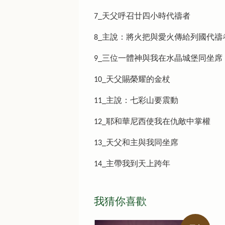
7_天父呼召廿四小時代禱者
8_主說：將火把與愛火傳給列國代禱
9_三位一體神與我在水晶城堡同坐席
10_天父賜榮耀的金杖
11_主說：七彩山要震動
12_耶和華尼西使我在仇敵中掌權
13_天父和主與我同坐席
14_主帶我到天上跨年
我猜你喜歡