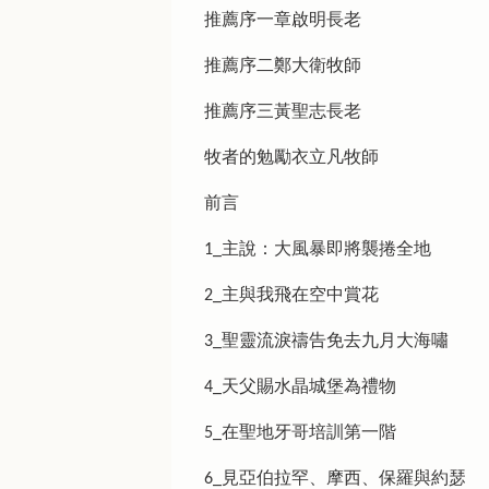
推薦序一章啟明長老
推薦序二鄭大衛牧師
推薦序三黃聖志長老
牧者的勉勵衣立凡牧師
前言
1_主說：大風暴即將襲捲全地
2_主與我飛在空中賞花
3_聖靈流淚禱告免去九月大海嘯
4_天父賜水晶城堡為禮物
5_在聖地牙哥培訓第一階
6_見亞伯拉罕、摩西、保羅與約瑟