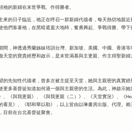
領祂的新婦在末世爭戰、作得勝者。
主來的日子臨近，祂正在呼召一群新婦代禱者，每天熱切地親近
使他們靠著祂，在黑暗遮蓋大地時，奮勇興起、爭戰得勝、帶下
7年1月期間，神透過秀蘭姊妹培訓台灣、新加坡、美國、中國、香港
遊天堂的寶貴經歷和啟示，是末世渴慕與主更親、作主得聖新婦
望的先知性代禱者，曾多次被主提至天堂，她與主親密的真實經
使更多基督徒知道如何過一個與主親密的生活。為此，神啟示她
《與我更親》、《與我更親（二）》、《天堂實況》、《Heaven
的看見》、《耶和華以勒》，以上皆由以琳書房出版、代理。賴
，目前在台北基督徒聚會。