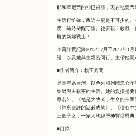
耶和華尼西的神已得勝，現在祂要帶
生活再忙碌，親近主更是不可少的。
度，隨時儆醒守望。祂要親自教戰，
勝的新婦戰士！
本書詳實記錄2015年7月至201
證，以及她與主親密同行、主帶她同
■作者簡介：賴王秀蘭
是長年為台灣、以色列和列國忠心守
始過與主親密的生活。她的負擔是要
尊名》、《祂是大牧者，生命的主宰》、
《神所應許的話必成就》、《信心中
三個子女，一家人均經歷神豐盛恩典
■目錄: