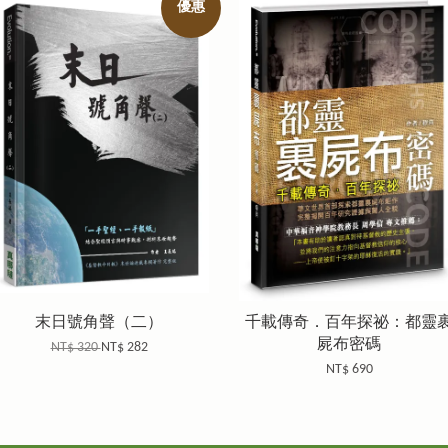
優惠
末日號角聲（二）
千載傳奇．百年探祕：都靈
屍布密碼
NT$ 320
NT$ 282
NT$ 690