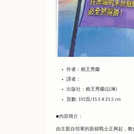
作者：賴王秀蘭
譯者：
出版社：賴王秀蘭(以琳)
頁數: 192頁/15.5 X 21.5 cm
■內容簡介：
由主親自領軍的新婦戰士正興起，教