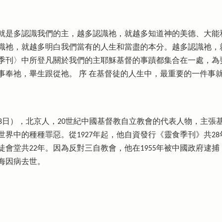
就是多認識我們的主，越多認識祂，就越多知道神的美德、大能
識祂，就越多明白我們當有的人生和當盡的本分。越多認識祂，
季刊〉中所登凡關於我們的主耶穌基督的事蹟都集合在一處，為
事奉祂，畢生跟從祂。 序 在基督徒的人生中，最重要的一件事
91年7月28日），北京人，20世紀中國基督教自立教會的代表人物，
界中的種種罪惡。從1927年起，他自資發行《靈食季刊》共2
徒會堂共22年。因為反對三自教會，他在1955年被中國政府逮捕
上海因病去世。