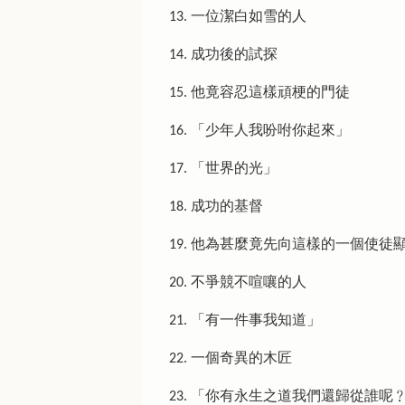
13. 一位潔白如雪的人
14. 成功後的試探
15. 他竟容忍這樣頑梗的門徒
16. 「少年人我吩咐你起來」
17. 「世界的光」
18. 成功的基督
19. 他為甚麼竟先向這樣的一個使徒
20. 不爭競不喧嚷的人
21. 「有一件事我知道」
22. 一個奇異的木匠
23. 「你有永生之道我們還歸從誰呢