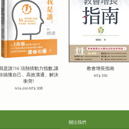
我是誰?16 項熱情動力指數,讓
教會增長指南
你搞懂自己、高效溝通、解決
NT$ 350
衝突!
NT$ 350
NT$ 308
關注我們