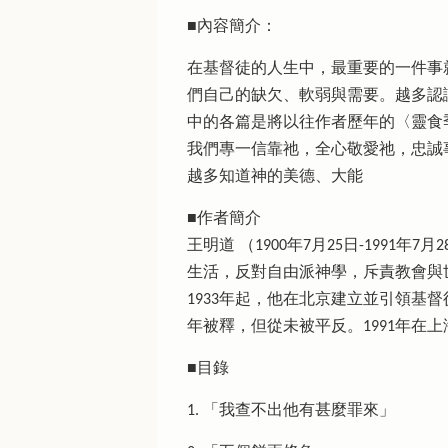
■內容簡介：
在基督徒的人生中，最重要的一件事
們自己的缺欠、軟弱與需要。越多認
中的各篇是將以往作者歷年的〈靈食
我們專一信靠祂，全心敬愛祂，忠誠
越多知道神的美德、大能
■作者簡介
王明道 （1900年7月25日-19
生活，反對自由派神學，斥責教會與世
1933年起，他在北京建立並引領基督
年被釋，但從未被平反。1991年在
■目錄
1. 「我查不出他有甚麼罪來」