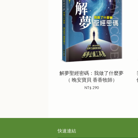
解夢聖經密碼：我做了什麼夢
（ 晚安寶貝 香香牧師）
NT$ 290
快速連結