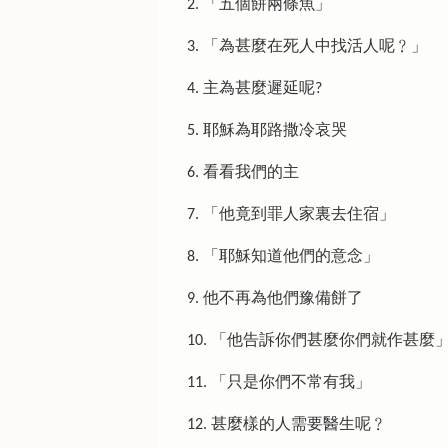
2. 「五個餅兩條魚」
3. 「為甚麼在死人中找活人呢﹖」
4. 主為甚麼遲延呢?
5. 耶穌為耶路撒冷哀哭
6. 看看我們的主
7. 「他竟到罪人家裏去住宿」
8. 「耶穌知道他們的意念」
9. 他不再為他們豫備餅了
10. 「他告訴你們甚麼你們就作甚麼
11. 「只是你們不常有我」
12. 甚麼樣的人需要醫生呢﹖