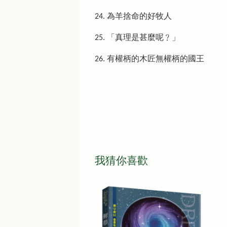
24. 為羊捨命的好牧人
25. 「真理是甚麼呢﹖」
26. 有權柄的木匠無權柄的國王
我猜你喜歡