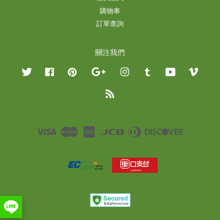
購物車
訂單查詢
關注我們
Twitter
Facebook
Pinterest
Google
Instagram
Tumblr
YouTube
Vimeo
RSS
Visa
Master
American
JCB
Diners
Discover
Express
Club