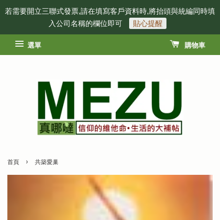
若需要開立三聯式發票,請在填寫客戶資料時,將抬頭與統編同時填
入公司名稱的欄位即可
貼心提醒
選單
購物車
›
首頁
共築愛巢