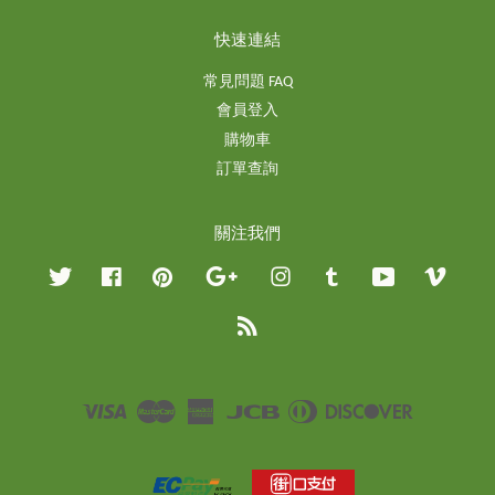
快速連結
常見問題 FAQ
會員登入
購物車
訂單查詢
關注我們
Twitter
Facebook
Pinterest
Google
Instagram
Tumblr
YouTube
Vimeo
RSS
Visa
Master
American
JCB
Diners
Discover
Express
Club