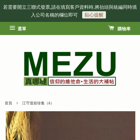
若需要開立三聯式發票,請在填寫客戶資料時,將抬頭與統編同時填
入公司名稱的欄位即可
貼心提醒
選單
購物車
›
首頁
江守道拾珍集（6）