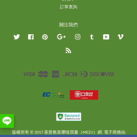
訂單查詢
關注我們
Twitter
Facebook
Pinterest
Google
Instagram
Tumblr
YouTube
Vimeo
RSS
Visa
Master
American
JCB
Diners
Discover
Express
Club
版權所有 © 2017 基督教真哪噠買書（MEZU）網. 電子商務由