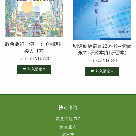
教會要消「滯」：10大轉化
明道研經叢書22 雅歌--情牽
復興良方
永約-研經本(附研習本)
NT$ 890
NT$ 783
NT$ 720
NT$ 634
加入購物車
加入購物車
快速連結
常見問題 FAQ
會員登入
購物車