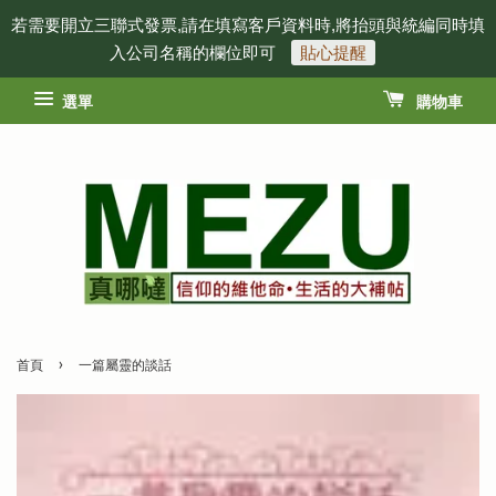
若需要開立三聯式發票,請在填寫客戶資料時,將抬頭與統編同時填
入公司名稱的欄位即可
貼心提醒
選單
購物車
›
首頁
一篇屬靈的談話