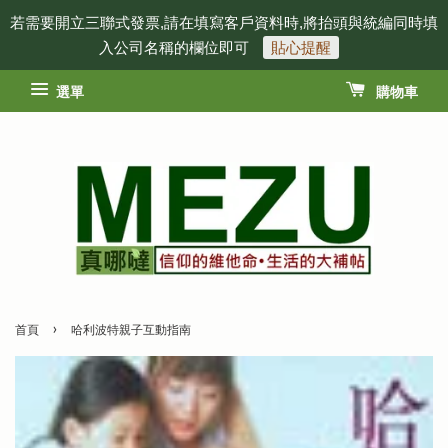
若需要開立三聯式發票,請在填寫客戶資料時,將抬頭與統編同時填
入公司名稱的欄位即可
貼心提醒
選單
購物車
›
首頁
哈利波特親子互動指南