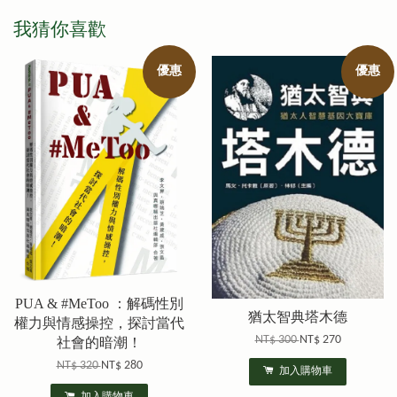
我猜你喜歡
優惠
優惠
PUA & #MeToo ：解碼性別
猶太智典塔木德
權力與情感操控，探討當代
NT$ 300
NT$ 270
社會的暗潮！
NT$ 320
NT$ 280
加入購物車
加入購物車