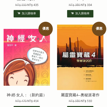
NT$ 550
NT$ 435
NT$ 380
NT$ 334
加入購物車
加入購物車
優惠
優惠
神‧經‧女人：（新約篇）
屬靈寶藏4--奧秘派著作
NT$ 470
NT$ 414
NT$ 580
NT$ 510