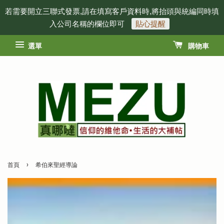
若需要開立三聯式發票,請在填寫客戶資料時,將抬頭與統編同時填
入公司名稱的欄位即可
貼心提醒
選單
購物車
›
首頁
希伯來聖經導論