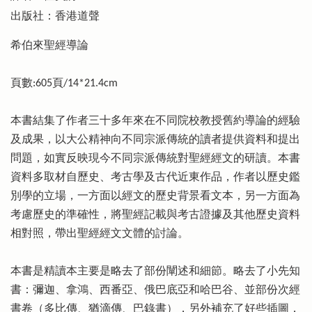
出版社：香港道聲
希伯來聖經導論
頁數:605頁/14*21.4cm
本書結集了作者三十多年來在不同院校教授舊約導論的經驗
及成果，以大公精神向不同宗派傳統的讀者提供資料和提出
問題，如實反映現今不同宗派傳統對聖經經文的研讀。本書
資料多取材自歷史、考古學及古代近東作品，作者以歷史鑑
別學的立場，一方面以經文的歷史背景看文本，另一方面為
考慮歷史的準確性，將聖經記載與考古證據及其他歷史資料
相對照，帶出聖經經文文體的討論。
本書是精讀本主要是略去了部份闡述和細節。略去了小先知
書：彌迦、拿鴻、西番亞、俄巴底亞和哈巴谷、並部份次經
書卷（多比傳、猶滴傳、巴錄書），另外補充了好些插圖，