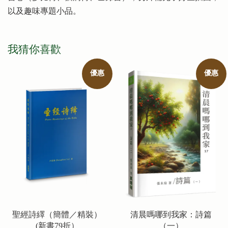
以及趣味專題小品。
我猜你喜歡
優惠
優惠
聖經詩繹（簡體／精裝）
清晨嗎哪到我家：詩篇
(新書79折）
（一）