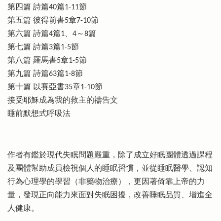
第四篇 詩篇40篇1-11節
第五篇 彼得前書5章7-10節
第六篇 詩篇4篇1、4～8篇
第七篇 詩篇3篇1-5節
第八篇 羅馬書5章1-5節
第九篇 詩篇63篇1-8節
第十篇 以賽亞書35章1-10節
接受耶穌成為我的救主的禱告文
睡前默想式呼吸法
作者有鑑於現代失眠問題嚴重，除了成立好眠團體透過課程
及團體幫助成員檢視個人的睡眠習慣，並從睡眠醫學、認知
行為心理學的學習（非藥物治療），更因著倚靠上帝的力
量，發現正向能力來面對失眠困擾，改善睡眠品質、增進全
人健康。