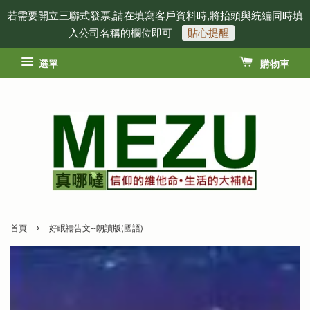
若需要開立三聯式發票,請在填寫客戶資料時,將抬頭與統編同時填
入公司名稱的欄位即可
貼心提醒
選單
購物車
›
首頁
好眠禱告文--朗讀版(國語)