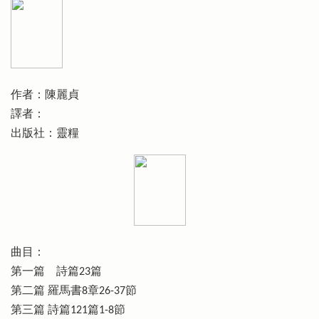
作者：陳麗貞
譯者：
出版社：靈糧
曲目：
第一篇 詩篇23篇
第二篇 羅馬書8章26-37節
第三篇 詩篇121篇1-8節