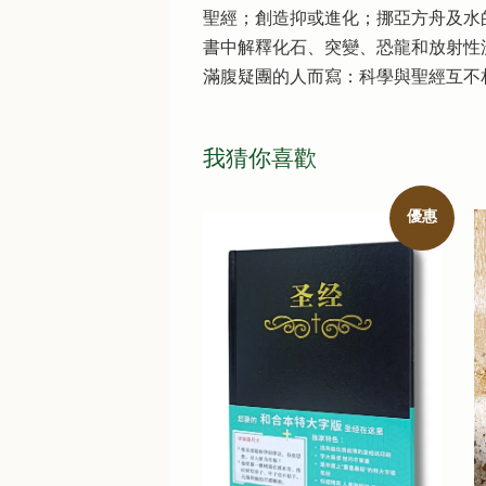
聖經；創造抑或進化；挪亞方舟及水
書中解釋化石、突變、恐龍和放射性
滿腹疑團的人而寫：科學與聖經互不
我猜你喜歡
優惠