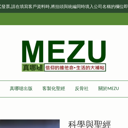
式發票,請在填寫客戶資料時,將抬頭與統編同時填入公司名稱的欄位
真哪噠出版
客製化聖經
反骨社
關於MEZU
科學與聖經