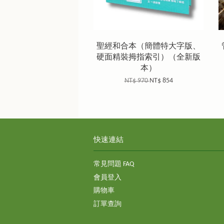
聖經和合本（簡體特大字版、
硬面精裝拇指索引）（全新版
本）
NT$ 970
NT$ 854
快速連結
常見問題 FAQ
會員登入
購物車
訂單查詢