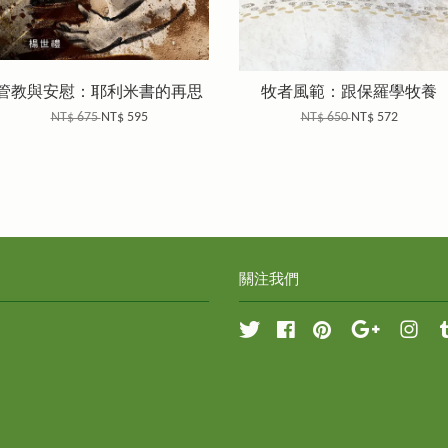
管教與安慰：耶利米書的再思
牧者風範：跟保羅學牧養
NT$ 675
NT$ 595
NT$ 650
NT$ 572
關注我們
Twitter
Facebook
Pinterest
Google
Inst