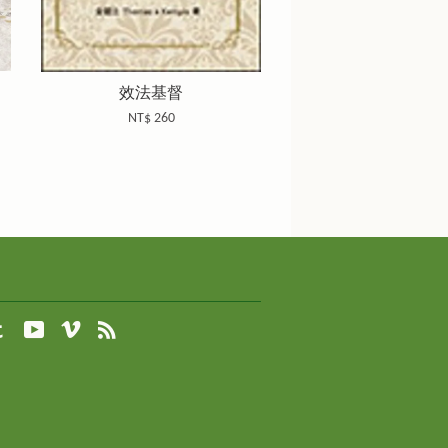
效法基督
NT$ 260
agram
Tumblr
YouTube
Vimeo
RSS