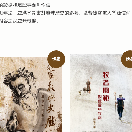
的證據和這些事要叫你信。
測年法，並洪水災害對地球歷史的影響。基督徒常被人質疑信仰
相容之說並無根據。
優惠
優