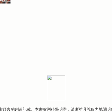
聖經裏的創造記載。本書臚列科學明證，清晰並具說服力地闡明