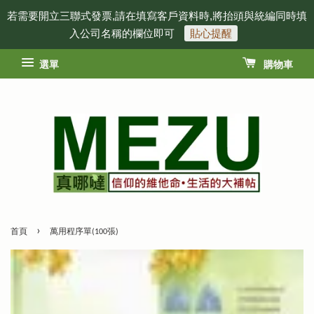
若需要開立三聯式發票,請在填寫客戶資料時,將抬頭與統編同時填
入公司名稱的欄位即可
貼心提醒
選單
購物車
›
首頁
萬用程序單(100張)