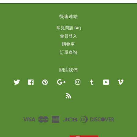
快速連結
常見問題 FAQ
會員登入
購物車
訂單查詢
關注我們
Twitter
Facebook
Pinterest
Google
Instagram
Tumblr
YouTube
Vimeo
RSS
Visa
Master
American
JCB
Diners
Discover
Express
Club