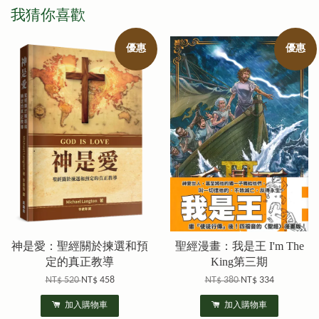
我猜你喜歡
優惠
優惠
神是愛：聖經關於揀選和預
聖經漫畫：我是王 I'm The
定的真正教導
King第三期
NT$ 520
NT$ 458
NT$ 380
NT$ 334
加入購物車
加入購物車