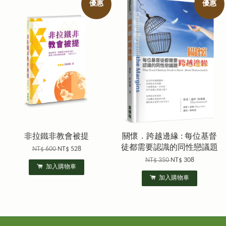
優惠
優惠
非拉鐵非教會被提
關懷．跨越邊緣 : 每位基督
徒都需要認識的同性戀議題
NT$ 600
NT$ 528
NT$ 350
NT$ 308
加入購物車
加入購物車