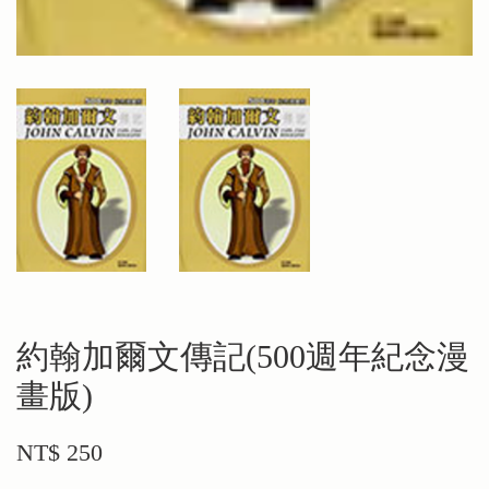
約翰加爾文傳記(500週年紀念漫
畫版)
NT$ 250