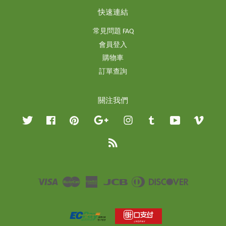
快速連結
常見問題 FAQ
會員登入
購物車
訂單查詢
關注我們
Twitter
Facebook
Pinterest
Google
Instagram
Tumblr
YouTube
Vimeo
RSS
Visa
Master
American
JCB
Diners
Discover
Express
Club