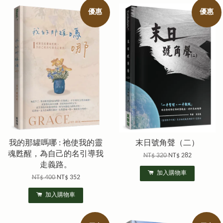
優惠
優惠
我的那罐嗎哪 : 祂使我的靈
末日號角聲（二）
魂甦醒，為自己的名引導我
NT$ 320
NT$ 282
走義路。
加入購物車
NT$ 400
NT$ 352
加入購物車