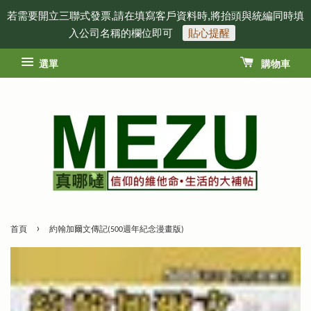
若需要開立三聯式發票,請在填寫客戶資料時,將抬頭與統編同時填
入公司名稱的欄位即可
貼心提醒
選單
購物車
›
首頁
約翰加爾文傳記(500週年紀念漫畫版)