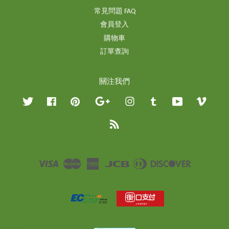
常見問題 FAQ
會員登入
購物車
訂單查詢
關注我們
Twitter
Facebook
Pinterest
Google
Instagram
Tumblr
YouTube
Vimeo
RSS
Visa
Master
American
JCB
Diners
Discover
Express
Club