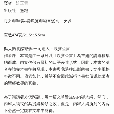
譯者：許玉青
出版社：靈糧
真道與聖靈--靈恩派與福音派合一之道
頁數474頁/21.5*15.5cm
與大衛.鮑森牧師一同進入～以賽亞書
作者序：本書是由一系列以〔以賽亞書〕為主題的講道稿集
結而成。由於仍保有最初的口語表達形式，因此，本書的讀
者在讀完本書後將發現，本書與我過往出版的書，文字風格
略微不同。儘管如此，希望不會因此減損本書欲傳遞給讀者
的聖經教導的真義。
為了讓讀者方便閱讀，每一篇文章皆提供內容大綱。然而，
內容大綱縱然具提綱契領之效，但是，內容大綱所列的內容
不必然一定能在文本中覓得。