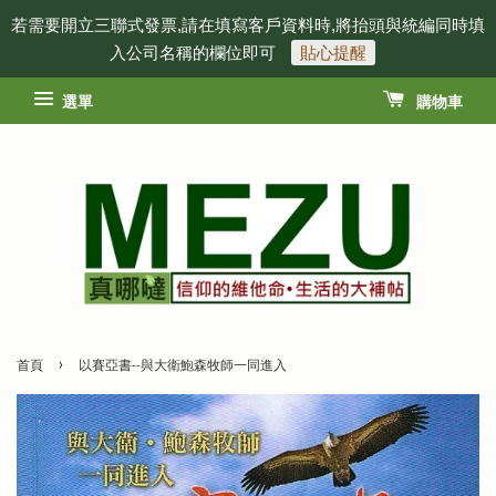
若需要開立三聯式發票,請在填寫客戶資料時,將抬頭與統編同時填
入公司名稱的欄位即可
貼心提醒
選單
購物車
›
首頁
以賽亞書--與大衛鮑森牧師一同進入