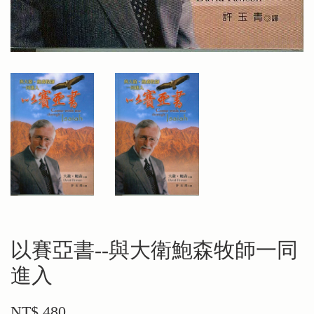
以賽亞書--與大衛鮑森牧師一同
進入
NT$ 480