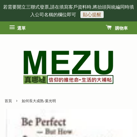
若需要開立三聯式發票,請在填寫客戶資料時,將抬頭與統編同時填
入公司名稱的欄位即可
貼心提醒
選單
購物車
›
首頁
如何長大成熟-葉光明