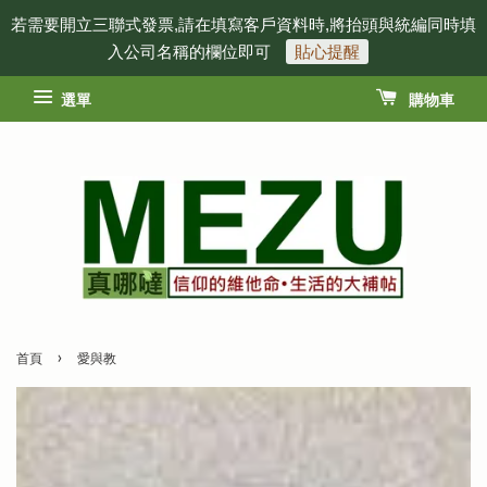
若需要開立三聯式發票,請在填寫客戶資料時,將抬頭與統編同時填
入公司名稱的欄位即可
貼心提醒
選單
購物車
›
首頁
愛與教