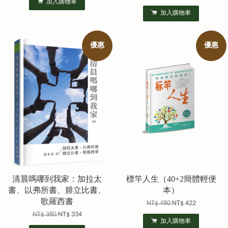
加入購物車
加入購物車
優惠
優惠
清晨嗎哪到我家：加拉太
標竿人生（40+2簡體輕便
書、以弗所書、腓立比書、
本）
歌羅西書
NT$ 480
NT$ 422
NT$ 380
NT$ 334
加入購物車