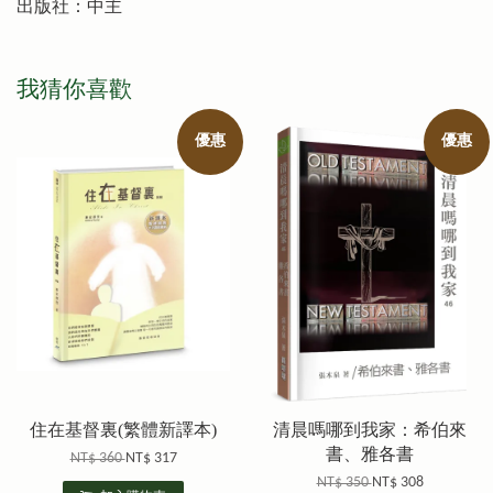
出版社：中主
我猜你喜歡
優惠
優惠
住在基督裏(繁體新譯本)
清晨嗎哪到我家：希伯來
書、雅各書
NT$ 360
NT$ 317
NT$ 350
NT$ 308