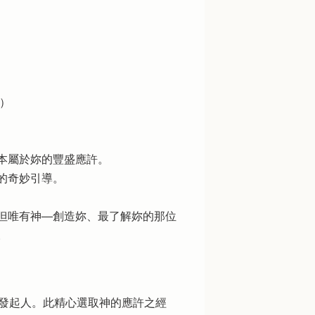
）
本屬於妳的豐盛應許。
的奇妙引導。
唯有神──創造妳、最了解妳的那位
。
Books 書系發起人。此精心選取神的應許之經