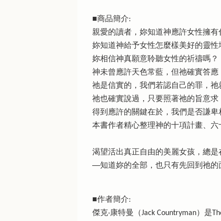
■商品簡介:
親愛的讀者，妳知道神應許女性擁有
妳知道神給予女性怎麼樣美好的靈性
妳相信神真願意聆聽女性的祈禱嗎？
神未曾應許天色常藍，但祂確實答應
祂是信實的，我們若認自己的罪，祂
祂也確實說過，只要照著祂的旨意求
得到應許的關鍵在於，我們是否謙卑
本書作者精心整理神的十項計畫、六
渴望活出真正自由的美麗女孩，總是
──知道妳的全部，也只有先回到祂
■作者簡介:
傑克‧康特曼（Jack Countryman）是