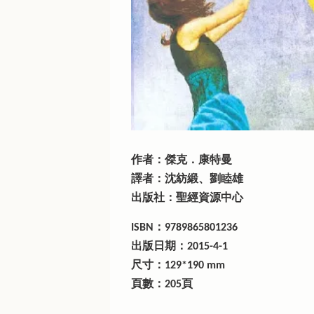
作者：傑克．康特曼
譯者：沈紡緞、劉睦雄
出版社：聖經資源中心
ISBN：9789865801236
出版日期：2015-4-1
尺寸：129*190 mm
頁數：205頁