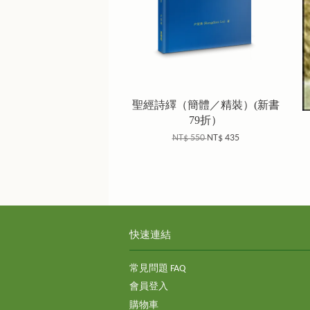
聖經詩繹（簡體／精裝）(新書
79折）
NT$ 550
NT$ 435
快速連結
常見問題 FAQ
會員登入
購物車