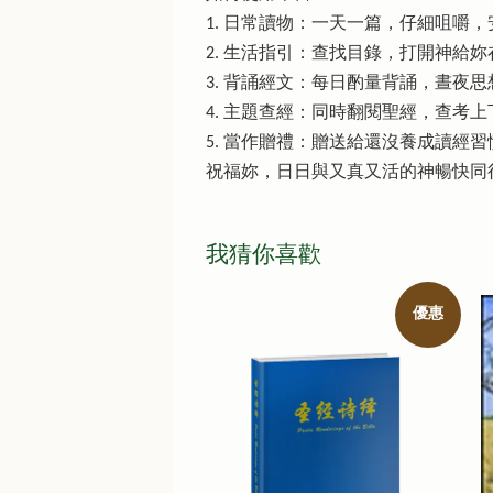
1. 日常讀物：一天一篇，仔細咀嚼
2. 生活指引：查找目錄，打開神給
3. 背誦經文：每日酌量背誦，晝夜
4. 主題查經：同時翻閱聖經，查考
5. 當作贈禮：贈送給還沒養成讀經
祝福妳，日日與又真又活的神暢快同
我猜你喜歡
優惠