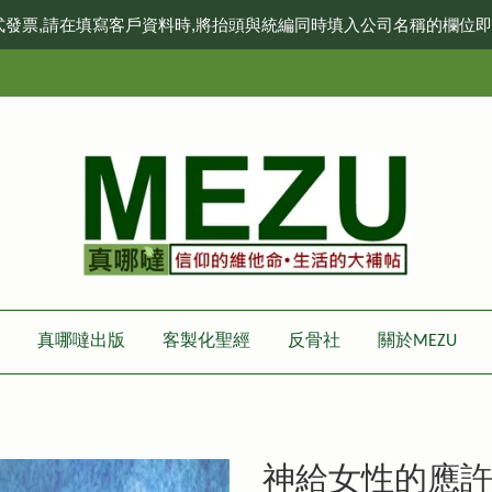
式發票,請在填寫客戶資料時,將抬頭與統編同時填入公司名稱的欄位
真哪噠出版
客製化聖經
反骨社
關於MEZU
神給女性的應