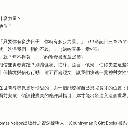
什麼力量？
地位？
「只要你有多少日子，你就有多少力量。」（申命記卅三章25 節
就「洗淨我們一切的不義。」（約翰壹書一章9節）
，就「無不得著。」（約翰壹書五章15節）
相信並勇敢實踐？別讓健忘、忙碌、謊言、懷疑，使妳失去這些
十個情境與信心行動、逾五百處經文，讓我們快速一覽神對女性
在世間尋尋覓覓所珍愛的，與一個能發揮自己恩賜長才的位置；但
的面前安歇，傾讀祂寶貴的應許與指引，妳才能出發進入這個世界
Thomas Nelson出版社之資深編輯人、JCountryman R Gift 