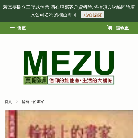
若需要開立三聯式發票,請在填寫客戶資料時,將抬頭與統編同時填
入公司名稱的欄位即可
貼心提醒
選單
購物車
›
首頁
輪椅上的畫家