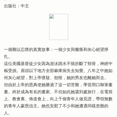
出版社：中主
一個難以忘懷的真實故事：一個少女與癱瘓和灰心絕望掙
扎。
這位美國基督徒少女因為游泳跳水不慎折斷了頸骨，神經中
樞受損。肩頭以下地方全部麻痺病失去知覺。八年之中她如
何灰心絕望，對上帝懷疑、怨恨，她的男友也離她而去。
但由於上帝的恩典使她勝過了這一切苦難，學習用口啣筆畫
畫。終於成為有名的畫家。不但如此她還到處旅行，在電視
上、教會裏、佈道會上，向上千個青年人做見證，帶領無數
的青年人蒙恩信主。她也安慰了不少和她遭遇同樣患難的
人。