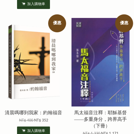
加入購物車
優惠
優惠
清晨嗎哪到我家：約翰福音
馬太福音注釋：耶穌基督
——多重身分，跨界高手
NT$ 400
NT$ 352
（下冊）
加入購物車
NT$ 1,330
NT$ 1,171