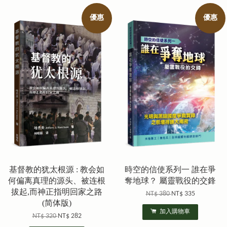
優惠
優惠
基督教的犹太根源 : 教会如
時空的信使系列一 誰在爭
何偏离真理的源头、被连根
奪地球？ 屬靈戰役的交鋒
拔起,而神正指明回家之路
NT$ 380
NT$ 335
(简体版)
加入購物車
NT$ 320
NT$ 282