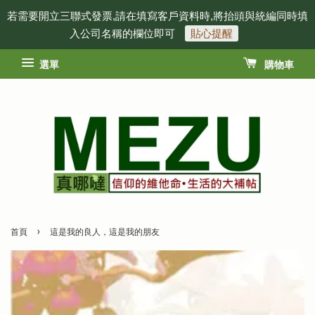
若需要開立三聯式發票,請在填寫客戶資料時,將抬頭與統編同時填
入公司名稱的欄位即可
貼心提醒
選單
購物車
›
首頁
這是我的良人，這是我的朋友