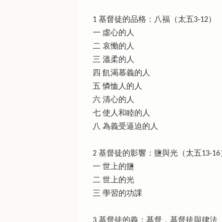
1 基督徒的品格：八福（太五3-12）
一 虛心的人
二 哀慟的人
三 溫柔的人
四 飢渴慕義的人
五 憐恤人的人
六 清心的人
七 使人和睦的人
八 為義受逼迫的人
2 基督徒的影響：鹽與光（太五13-16
一 世上的鹽
二 世上的光
三 學習的功課
3 基督徒的義：基督，基督徒與律法（太