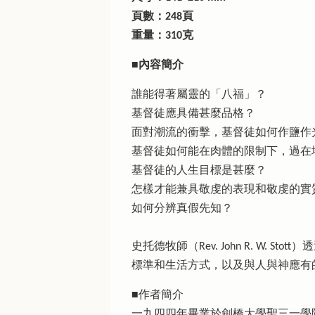
頁數：248頁
重量：310克
■內容簡介
誰能得著屬靈的「八福」？
基督徒應具備甚麼品格？
面對潮流的衝擊，基督徒如何作鹽作
基督徒如何能在肉體的限制下，過在
基督徒的人生目標是甚麼？
怎樣才能兼具敬虔的表現和敬虔的實
如何分辨真假先知？
史托德牧師（Rev. John R. 
標準和生活方式，以及與人與神應有
■作者簡介
一九四四年畢業於劍橋大學聖三一學院，