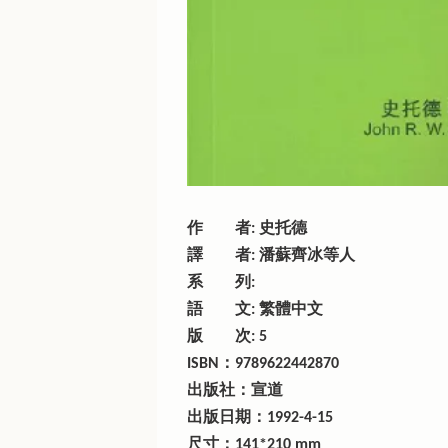
作 者: 史托德
譯 者: 潘蘇齊冰等人
系 列:
語 文: 繁體中文
版 次: 5
ISBN：9789622442870
出版社：宣道
出版日期：1992-4-15
尺寸：141*210 mm