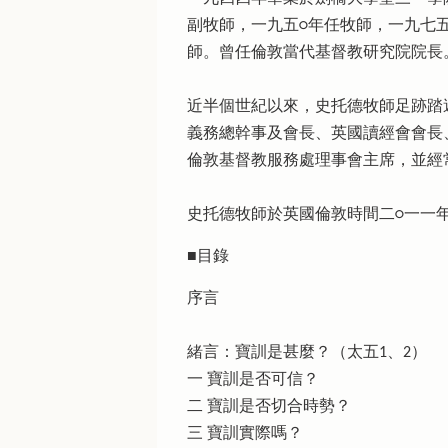
副牧師，一九五○年任牧師，一九七
師。曾任倫敦當代基督教研究院院長
近半個世紀以來，史托德牧師足跡踏
義務總幹事及會長、英國讀經會會長
倫敦基督教服務處理事會主席，並經
史托德牧師於英國倫敦時間二○一一
■目錄
序言
緒言：寶訓是甚麼？（太五1、2）
一 寶訓是否可信？
二 寶訓是否切合時勢？
三 寶訓實際嗎？