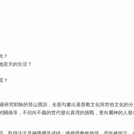
光？
地若天的生活？
質？
W. Stott）透過研究耶穌的登山寶訓，全面勾畫出基督教文化與世俗
的關係等，不但向不義的世代發出真理的挑戰，更向屬神的人發
取得法文及神學優等成績；後接受教牧栽培，翌年被按立，在聖公會諸靈堂