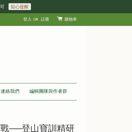
即可
貼心提醒
登入
OR
註冊
購物車
連絡我們
編輯團隊與作者群
戰──登山寶訓精研