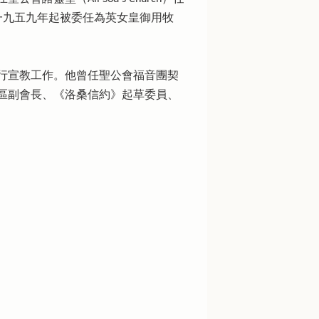
一九五九年起被委任為英女皇御用牧
行宣教工作。他曾任聖公會福音團契
區副會長、《洛桑信約》起草委員、