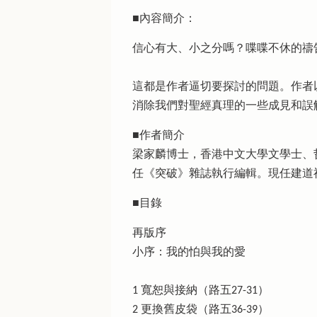
■內容簡介：
信心有大、小之分嗎？喋喋不休的禱
這都是作者逼切要探討的問題。作者
消除我們對聖經真理的一些成見和誤
■作者簡介
梁家麟博士，香港中文大學文學士、
任《突破》雜誌執行編輯。現任建道
■目錄
再版序
小序：我的怕與我的愛
1 寬恕與接納（路五27-31）
2 更換舊皮袋（路五36-39）