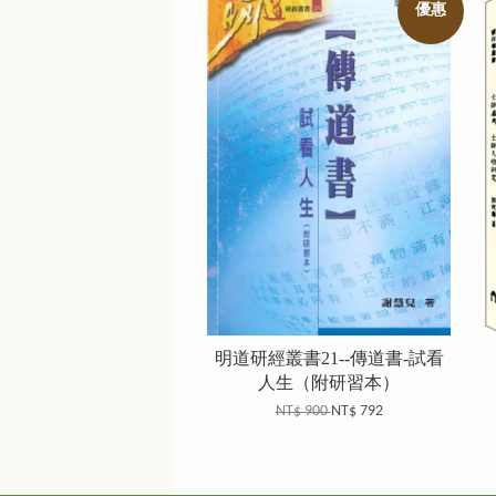
優惠
明道研經叢書21--傳道書-試看
人生（附研習本）
NT$ 900
NT$ 792