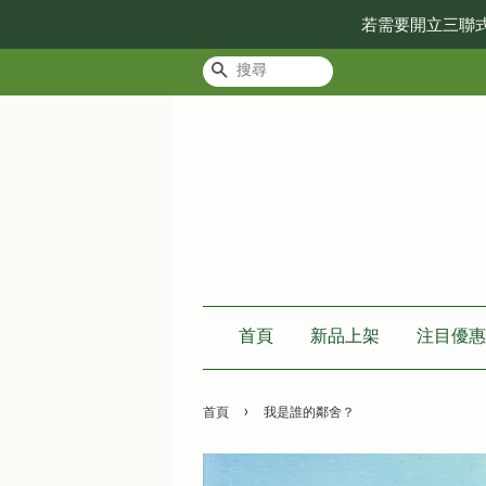
若需要開立三聯
搜尋
首頁
新品上架
注目優惠
›
首頁
我是誰的鄰舍？