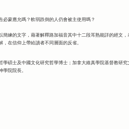
告必蒙應允嗎？軟弱跌倒的人仍會被主使用嗎？
以簡練的文字，藉著解釋路加福音其中十二段耳熟能詳的經文，
解，在信仰上帶給讀者不同層面的反省。
哲學碩士及中國文化研究哲學博士；加拿大維真學院基督教研究
神學院院長。