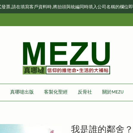
式發票,請在填寫客戶資料時,將抬頭與統編同時填入公司名稱的欄位
真哪噠出版
客製化聖經
反骨社
關於MEZU
我是誰的鄰舍