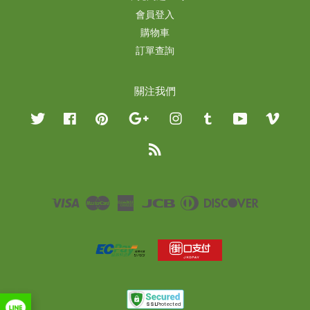
會員登入
購物車
訂單查詢
關注我們
Twitter
Facebook
Pinterest
Google
Instagram
Tumblr
YouTube
Vimeo
RSS
Visa
Master
American
JCB
Diners
Discover
Express
Club