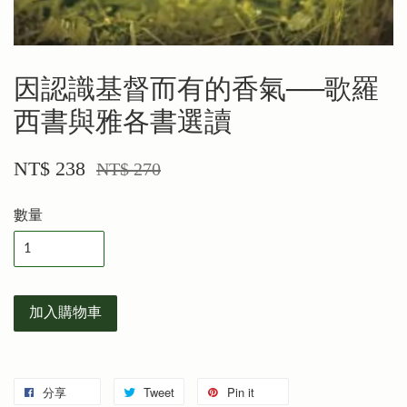
因認識基督而有的香氣──歌羅
西書與雅各書選讀
NT$ 238
NT$ 270
數量
加入購物車
分享
Tweet
Pin it