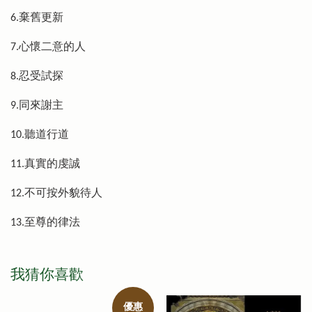
6.棄舊更新
7.心懷二意的人
8.忍受試探
9.同來謝主
10.聽道行道
11.真實的虔誠
12.不可按外貌待人
13.至尊的律法
我猜你喜歡
優惠