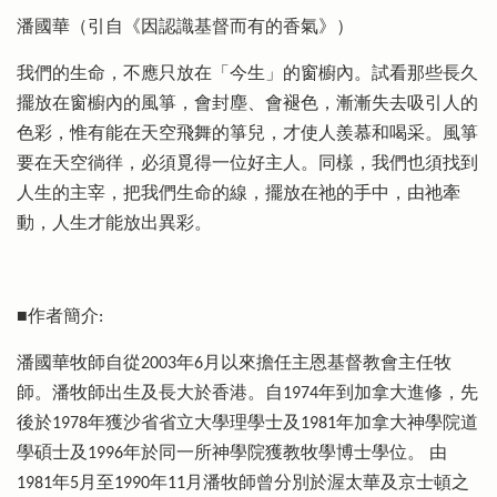
潘國華（引自《因認識基督而有的香氣》）
我們的生命，不應只放在「今生」的窗櫥內。試看那些長久
擺放在窗櫥內的風箏，會封塵、會褪色，漸漸失去吸引人的
色彩，惟有能在天空飛舞的箏兒，才使人羨慕和喝采。風箏
要在天空徜徉，必須覓得一位好主人。同樣，我們也須找到
人生的主宰，把我們生命的線，擺放在祂的手中，由祂牽
動，人生才能放出異彩。
■作者簡介:
潘國華牧師自從2003年6月以來擔任主恩基督教會主任牧
師。潘牧師出生及長大於香港。自1974年到加拿大進修，先
後於1978年獲沙省省立大學理學士及1981年加拿大神學院道
學碩士及1996年於同一所神學院獲教牧學博士學位。 由
1981年5月至1990年11月潘牧師曾分別於渥太華及京士頓之