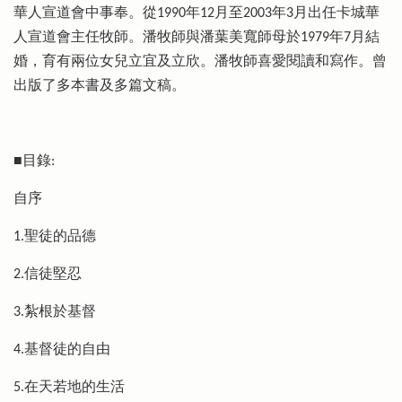
華人宣道會中事奉。從1990年12月至2003年3月出任卡城華
人宣道會主任牧師。潘牧師與潘葉美寬師母於1979年7月結
婚，育有兩位女兒立宜及立欣。潘牧師喜愛閱讀和寫作。曾
出版了多本書及多篇文稿。
■目錄:
自序
1.聖徒的品德
2.信徒堅忍
3.紮根於基督
4.基督徒的自由
5.在天若地的生活