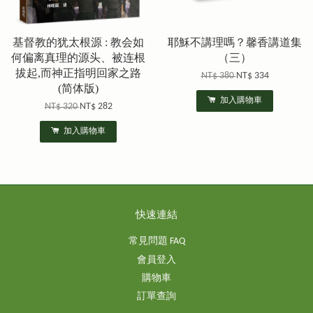
基督教的犹太根源 : 教会如
耶穌不講理嗎？馨香講道集
何偏离真理的源头、被连根
（三）
拔起,而神正指明回家之路
NT$ 380
NT$ 334
(简体版)
加入購物車
NT$ 320
NT$ 282
加入購物車
快速連結
常見問題 FAQ
會員登入
購物車
訂單查詢