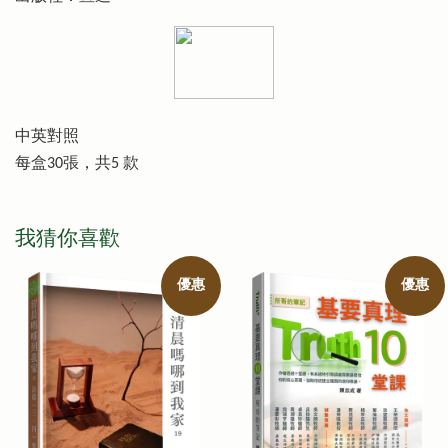
中英對照
每盒30張，共5 款
我猜你喜歡
優惠
優惠