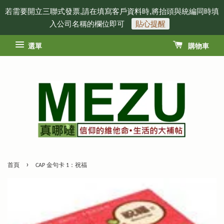
若需要開立三聯式發票,請在填寫客戶資料時,將抬頭與統編同時填
入公司名稱的欄位即可
貼心提醒
選單
購物車
›
首頁
CAP 金句卡 1：祝福