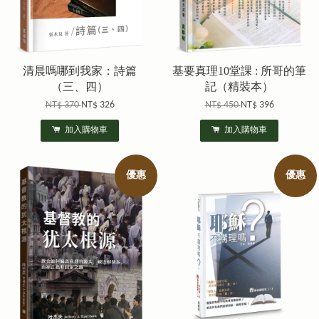
清晨嗎哪到我家：詩篇
基要真理10堂課 : 所哥的筆
（三、四）
記（精裝本）
NT$ 370
NT$ 326
NT$ 450
NT$ 396
加入購物車
加入購物車
優惠
優惠