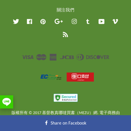
關注我們
Twitter
Facebook
Pinterest
Google
Instagram
Tumblr
YouTube
Vimeo
RSS
Visa
Master
American
JCB
Diners
Discover
Express
Club
版權所有 © 2017 基督教真哪噠買書（MEZU）網. 電子商務由
EasyStore
提供
Share on Facebook