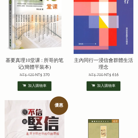
基要真理10堂课 : 所哥的笔
主內同行一浸信會群體生活
记(簡體平裝本)
理念
NT$ 420
NT$ 370
NT$ 700
NT$ 616
加入購物車
加入購物車
優惠