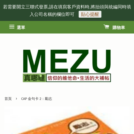
若需要開立三聯式發票,請在填寫客戶資料時,將抬頭與統編同時填
入公司名稱的欄位即可
貼心提醒
選單
購物車
›
首頁
CAP 金句卡 2：勵志