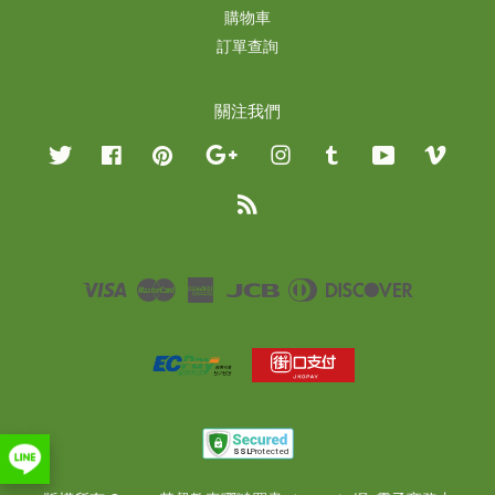
購物車
訂單查詢
關注我們
Twitter
Facebook
Pinterest
Google
Instagram
Tumblr
YouTube
Vimeo
RSS
Visa
Master
American
JCB
Diners
Discover
Express
Club