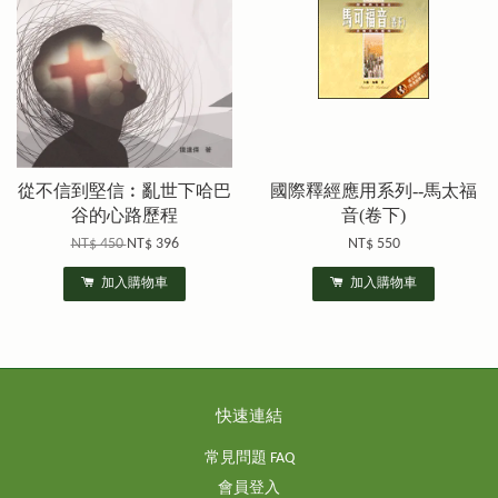
從不信到堅信︰亂世下哈巴
國際釋經應用系列--馬太福
谷的心路歷程
音(卷下)
NT$ 450
NT$ 396
NT$ 550
加入購物車
加入購物車
快速連結
常見問題 FAQ
會員登入