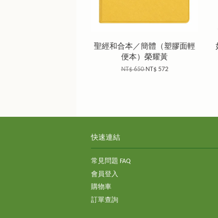
聖經和合本／簡體（塑膠面輕
便本）榮耀黃
NT$ 650
NT$ 572
快速連結
常見問題 FAQ
會員登入
購物車
訂單查詢