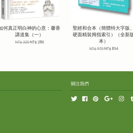
如何真正明白神的心意：馨香
聖經和合本（簡體特大字版
講道集（一）
硬面精裝拇指索引）（全新
本）
NT$ 320
NT$ 280
NT$ 970
NT$ 854
關注我們
Twitter
Facebook
Pinterest
Google
Inst