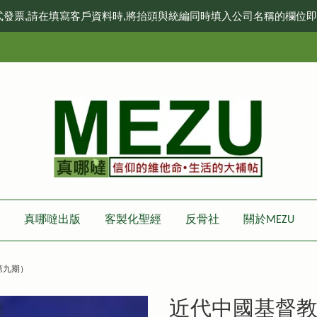
式發票,請在填寫客戶資料時,將抬頭與統編同時填入公司名稱的欄位
真哪噠出版
客製化聖經
反骨社
關於MEZU
第九期）
近代中國基督