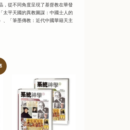
晶，從不同角度呈現了基督教在華發
、「太平天國的異教圖謀：中國士人的
）、「筆墨傳教：近代中國華籍天主
惠