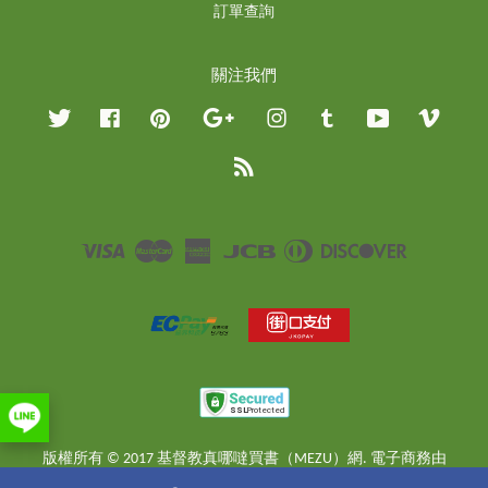
訂單查詢
關注我們
Twitter
Facebook
Pinterest
Google
Instagram
Tumblr
YouTube
Vimeo
RSS
Visa
Master
American
JCB
Diners
Discover
Express
Club
版權所有 © 2017 基督教真哪噠買書（MEZU）網. 電子商務由
EasyStore
提供