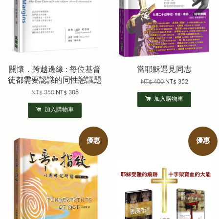
關懷．跨越邊緣 : 每位基督
當耶穌遇見同志
徒都需要認識的同性戀議題
NT$ 400
NT$ 352
NT$ 350
NT$ 308
加入購物車
加入購物車
優惠
優惠