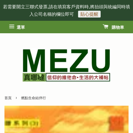
若需要開立三聯式發票,請在填寫客戶資料時,將抬頭與統編同時填
入公司名稱的欄位即可
貼心提醒
選單
購物車
›
首頁
燃點生命結伴行