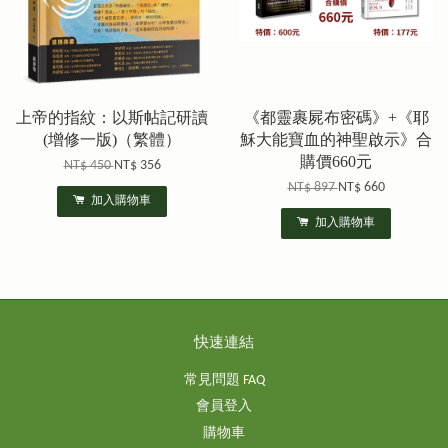
上帝的指紋：以斯帖記研讀
《都靈裹屍布密碼》+《耶
(增修一版)（繁體）
穌大能寶血的神聖啟示》合
購價660元
NT$ 450
NT$ 356
NT$ 897
NT$ 660
加入購物車
加入購物車
快速連結
常見問題 FAQ
會員登入
購物車