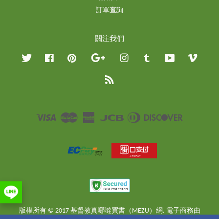
訂單查詢
關注我們
Twitter
Facebook
Pinterest
Google
Instagram
Tumblr
YouTube
Vimeo
RSS
Visa
Master
American
JCB
Diners
Discover
Express
Club
版權所有 © 2017 基督教真哪噠買書（MEZU）網. 電子商務由