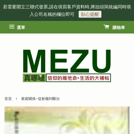
若需要開立三聯式發票,請在填寫客戶資料時,將抬頭與統編同時填
入公司名稱的欄位即可
貼心提醒
選單
購物車
›
首頁
家庭關係--從創傷到醫治