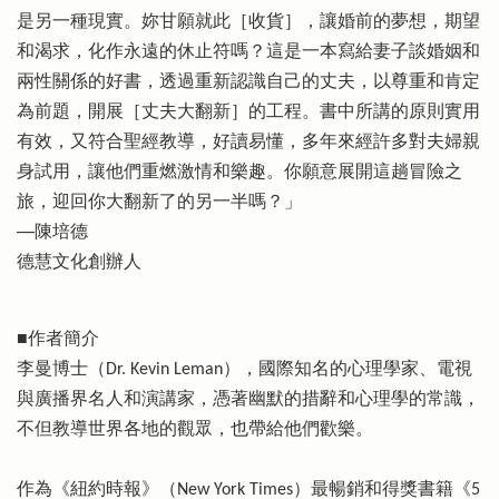
是另一種現實。妳甘願就此［收貨］，讓婚前的夢想，期望
和渴求，化作永遠的休止符嗎？這是一本寫給妻子談婚姻和
兩性關係的好書，透過重新認識自己的丈夫，以尊重和肯定
為前題，開展［丈夫大翻新］的工程。書中所講的原則實用
有效，又符合聖經教導，好讀易懂，多年來經許多對夫婦親
身試用，讓他們重燃激情和樂趣。你願意展開這趟冒險之
旅，迎回你大翻新了的另一半嗎？」
──陳培德
德慧文化創辦人
■作者簡介
李曼博士（Dr. Kevin Leman），國際知名的心理學家、電視
與廣播界名人和演講家，憑著幽默的措辭和心理學的常識，
不但教導世界各地的觀眾，也帶給他們歡樂。
作為《紐約時報》（New York Times）最暢銷和得獎書籍《5