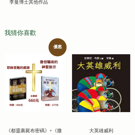
李曼博士其他作品
我猜你喜歡
優惠
《都靈裹屍布密碼》+《撒
大英雄威利