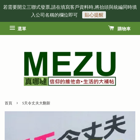
若需要開立三聯式發票,請在填寫客戶資料時,將抬頭與統編同時填
入公司名稱的欄位即可
貼心提醒
選單
購物車
›
首頁
5天令丈夫大翻新