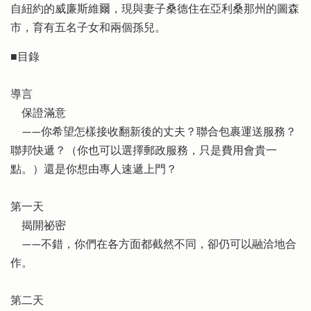
自紐約的威廉斯維爾，現與妻子桑德住在亞利桑那州的圖森
市，育有五名子女和兩個孫兒。
■目錄
導言
保證滿意
——你希望怎樣接收翻新後的丈夫？聯合包裹運送服務？
聯邦快遞？（你也可以選擇郵政服務，只是費用會貴一
點。）還是你想由專人速遞上門？
第一天
揭開祕密
——不錯，你們在各方面都截然不同，卻仍可以融洽地合
作。
第二天