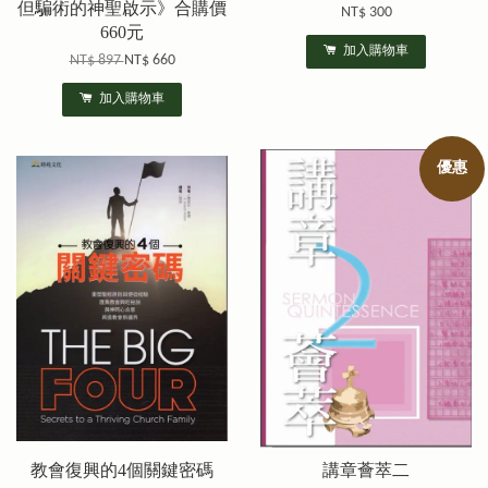
但騙術的神聖啟示》合購價
NT$ 300
660元
加入購物車
NT$ 897
NT$ 660
加入購物車
優惠
教會復興的4個關鍵密碼
講章薈萃二