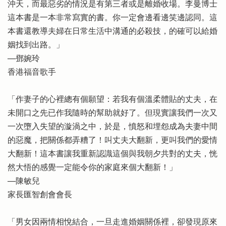
沖天，而最惡劣的情況是有第三者或是離婚收場。李曼博士
這本書是一本非常寫實的書。你一定會邊看邊笑邊認同。這
本書還教導夫婦在日常生活中溝通的必殺技，的確可以給婚
姻找到出路。」
──鄧婉玲
香港福音歌手
「作妻子的心裡總有個願望：若我有個溫柔體貼的丈夫，在
未開口之先已作我隨時的幫助就好了。但現實讓我們一次又
一次墮入失望的漩渦之中，於是，憤怒和埋怨成為夫妻中間
的惡魔，把關係都弄糟了！叫丈夫大翻新，更叫我們的愛情
大翻新！這本書讓我重新認識這個與我朝夕共對的丈夫，恍
然大悟的感覺一定能令你的家庭來個大翻新！」
──陳敏兒
家長匯智創會會長
「男女因兩情相悅結合，一旦走進婚姻關係裡，卻發現原來