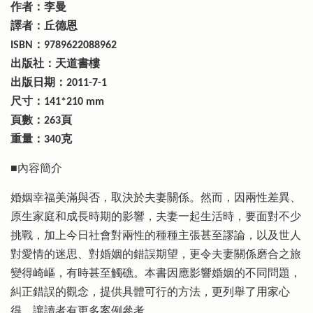
作者：李曼
譯者：丘德恩
ISBN：9789622088962
出版社：天道書樓
出版日期：2011-7-1
尺寸：141*210 mm
頁數：263頁
重量：340克
■內容簡介
婚姻幸福美滿與否，取決於夫妻關係。然而，因兩性差異、
原生家庭和成長時期的影響，夫妻一起生活時，要面對不少
挑戰，加上今日社會對兩性的種種主張甚至謬論，以及世人
對愛情的迷思、對婚姻的錯誤期望，更令夫妻關係磨合之旅
變得崎嶇，有時甚至觸礁。本書因應影響婚姻的不同問題，
糾正錯誤的觀念，提供具體可行的方法，更列舉了用家心
得，讓讀者有更多案例參考。