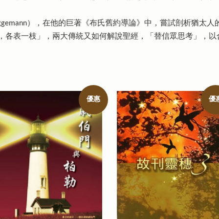
Brueggemann），在他的巨著《布氏舊約導論》中，嘗試剖析猶
，各表一枝」，兩大傳統又如何解說聖經，「替信眾思考」，以
優惠
優