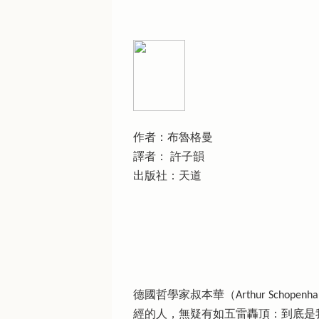
作者：布魯格曼
譯者： 許子韻
出版社：天道
德國哲學家叔本華（Arthur Sch
經的人，無疑有如五雷轟頂：到底是