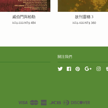
戚伯門與柏勒
故刊靈穗 3
NT$ 550
NT$ 484
NT$ 400
NT$ 360
關注我們
Twitter
Facebook
Pinterest
Google
Inst
Visa
Master
American
JCB
Diners
Discover
Express
Club