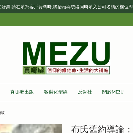
式發票,請在填寫客戶資料時,將抬頭與統編同時填入公司名稱的欄位
真哪噠出版
客製化聖經
反骨社
關於MEZU
版)
布氏舊約導論