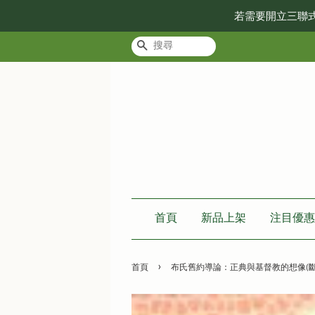
若需要開立三聯
搜尋
首頁
新品上架
注目優惠
›
首頁
布氏舊約導論：正典與基督教的想像(斷