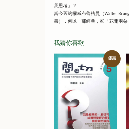
我思考」？
當今舊約權威布魯格曼（Walter 
書），何以一部經典，卻「花開兩朵
我猜你喜歡
優惠