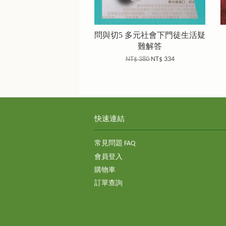
問與切5 多元社會下門徒生活疑
難解答
NT$ 380
NT$ 334
快速連結
常見問題 FAQ
會員登入
購物車
訂單查詢