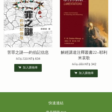
苦罪之謎──約伯記信息
解經講道注釋叢書22--耶利
米哀歌
NT$ 720
NT$ 634
NT$ 380
NT$ 342
加入購物車
加入購物車
快速連結