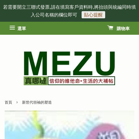
若需要開立三聯式發票,請在填寫客戶資料時,將抬頭與統編同時填
入公司名稱的欄位即可
貼心提醒
選單
購物車
›
首頁
新世代領袖的塑造