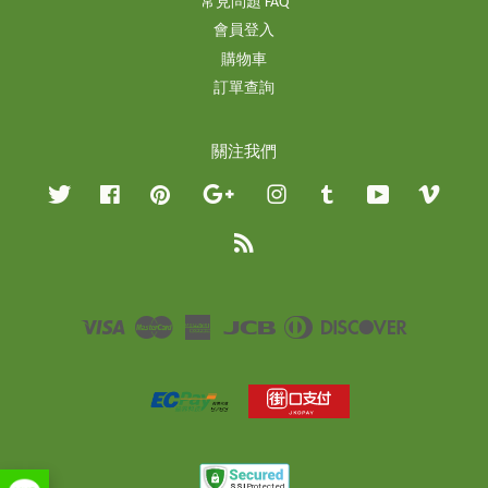
常見問題 FAQ
會員登入
購物車
訂單查詢
關注我們
Twitter
Facebook
Pinterest
Google
Instagram
Tumblr
YouTube
Vimeo
RSS
Visa
Master
American
JCB
Diners
Discover
Express
Club