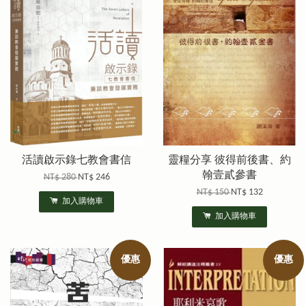
活讀啟示錄七教會書信
靈糧分享 彼得前後書、約
翰壹貳參書
NT$ 280
NT$ 246
NT$ 150
NT$ 132
加入購物車
加入購物車
優惠
優惠