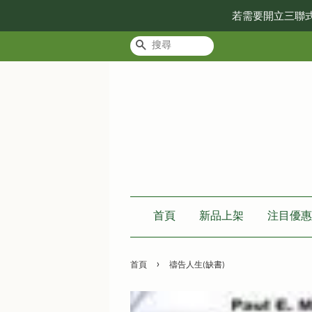
若需要開立三聯
搜尋
首頁
新品上架
注目優惠
›
首頁
禱告人生(缺書)