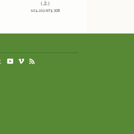
（上）
NT$ 350
NT$ 308
agram
Tumblr
YouTube
Vimeo
RSS