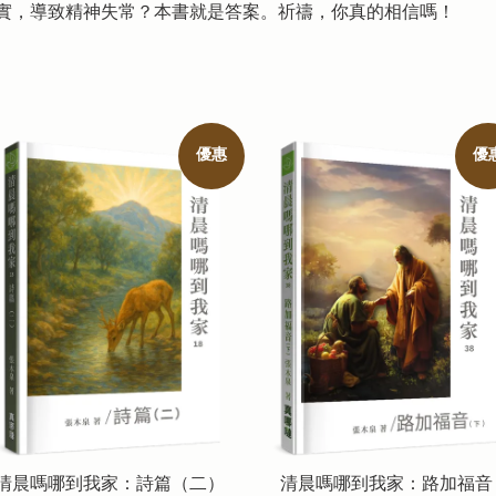
實，導致精神失常？本書就是答案。祈禱，你真的相信嗎！
優惠
優
清晨嗎哪到我家：詩篇（二）
清晨嗎哪到我家：路加福音