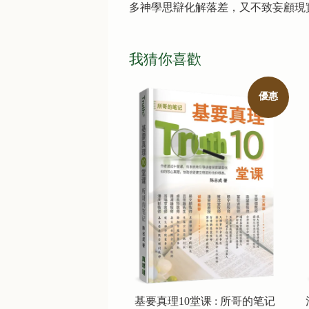
多神學思辯化解落差，又不致妄顧現
我猜你喜歡
優惠
基要真理10堂课 : 所哥的笔记