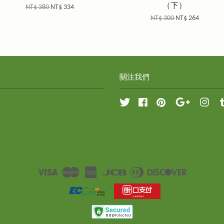
（下）
NT$ 380
NT$ 334
NT$ 300
NT$ 264
關注我們
Twitter
Facebook
Pinterest
Google
Inst
Visa
Master
American
JCB
Diners
Discover
Express
Club