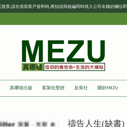
式發票,請在填寫客戶資料時,將抬頭與統編同時填入公司名稱的欄位
真哪噠出版
客製化聖經
反骨社
關於MEZU
禱告人生(缺書)