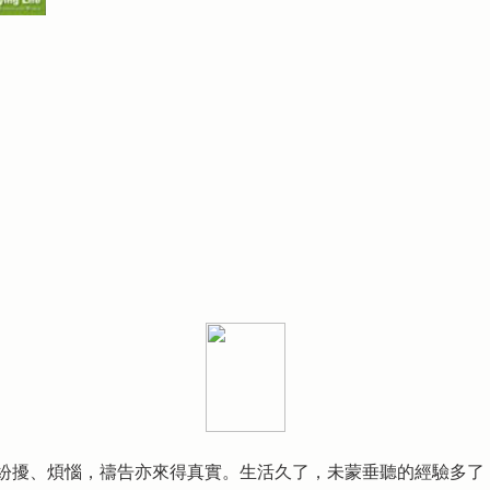
紛擾、煩惱，禱告亦來得真實。生活久了，未蒙垂聽的經驗多了