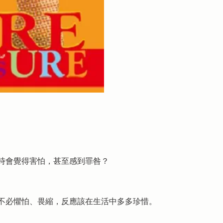
時會覺得害怕，甚至感到罪咎？
不必懼怕、畏縮，反應該在生活中多多珍惜。