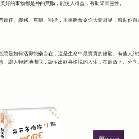
多美好的事物都是神的賞賜，能使人得益，有助鞏固靈性。
有責任、義務、克制、割捨，本書將會令你大開眼界，幫助你自
智慧是如何活得快樂自在，這是生命中最寶貴的鑰匙。有些人終
慧，讓人輕鬆地擷取，諦悟出歡喜愉悅的人生，在於放下、分享