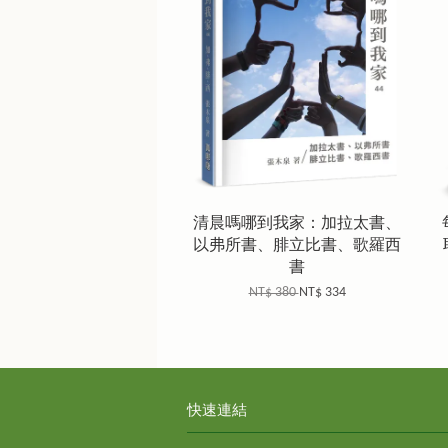
清晨嗎哪到我家：加拉太書、
以弗所書、腓立比書、歌羅西
書
NT$ 380
NT$ 334
快速連結