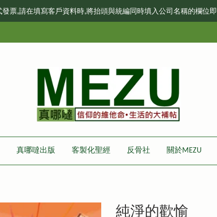
式發票,請在填寫客戶資料時,將抬頭與統編同時填入公司名稱的欄位
真哪噠出版
客製化聖經
反骨社
關於MEZU
純淨的歡愉