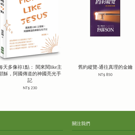
每天多像祢1點： 閱來閱like主
舊約縱覽-通往真理的金鑰
耶穌，阿國傳道的神國亮光手
NT$ 850
記
NT$ 230
關注我們