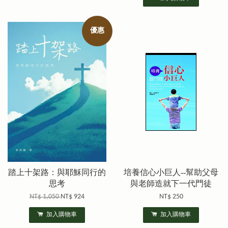
優惠
踏上十架路：與耶穌同行的
培養信心小巨人--幫助父母
思考
與老師造就下一代門徒
NT$ 1,050
NT$ 924
NT$ 250
加入購物車
加入購物車