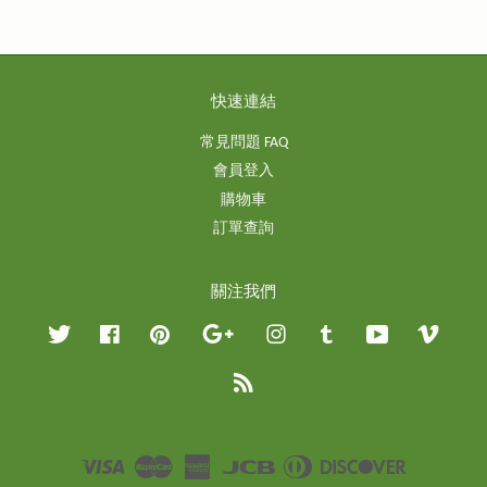
快速連結
常見問題 FAQ
會員登入
購物車
訂單查詢
關注我們
Twitter
Facebook
Pinterest
Google
Instagram
Tumblr
YouTube
Vimeo
RSS
Visa
Master
American
JCB
Diners
Discover