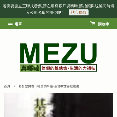
若需要開立三聯式發票,請在填寫客戶資料時,將抬頭與統編同時填
入公司名稱的欄位即可
貼心提醒
選單
購物車
›
首頁
基督教與現代社會的爭論-基督教世界觀叢書