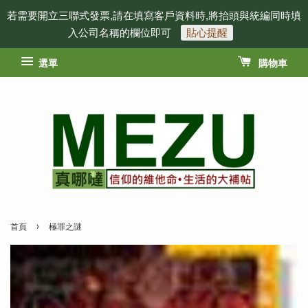
若需要開立三聯式發票,請在填寫客戶資料時,將抬頭與統編同時填
入公司名稱的欄位即可
貼心提醒
選單
購物車
›
首頁
極罪之謎