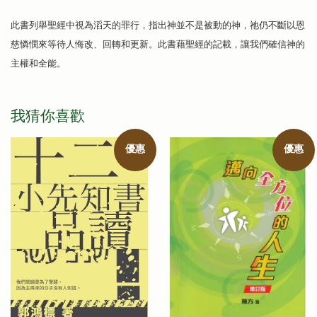
此書列舉聖經中視為滔天的罪行，指出神並不是被動的神，祂仍不斷以恩
慈憐憫來等待人悔改、回轉和更新。此書藉聖經的記載，讓我們確信神的
主權和全能。
我猜你喜歡
優惠
優惠