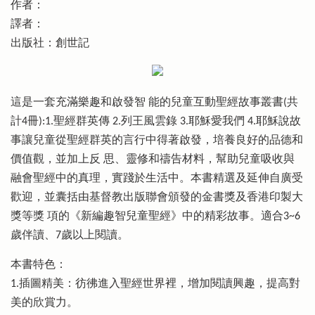
作者：
譯者：
出版社：創世記
這是一套充滿樂趣和啟發智 能的兒童互動聖經故事叢書(共
計4冊):1.聖經群英傳 2.列王風雲錄 3.耶穌愛我們 4.耶穌說故
事讓兒童從聖經群英的言行中得著啟發，培養良好的品德和
價值觀，並加上反 思、靈修和禱告材料，幫助兒童吸收與
融會聖經中的真理，實踐於生活中。本書精選及延伸自廣受
歡迎，並囊括由基督教出版聯會頒發的金書獎及香港印製大
獎等獎 項的《新編趣智兒童聖經》中的精彩故事。適合3~6
歲伴讀、7歲以上閱讀。
本書特色：
1.插圖精美：彷彿進入聖經世界裡，增加閱讀興趣，提高對
美的欣賞力。