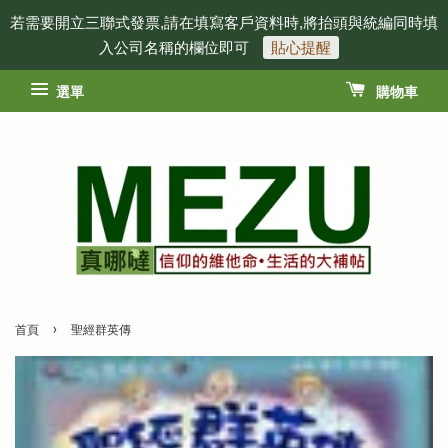
若需要開立三聯式發票,請在填寫客戶資料時,將抬頭與統編同時填
入公司名稱的欄位即可
貼心提醒
選單
購物車
›
首頁
聖經群英傳