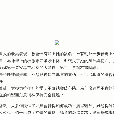
世人的最高表現。教會惟有印上祂的簽名，惟有朝外一步步走上
看，為神學上的枝微末節爭吵不休，即喪失了她的身分與使命。
勵你第一要安息在耶穌的大能裡，第二，拿起本書閱讀。」
是坐擁神學寶庫、不願與神建立真實的關係、不活出真道的基督
評
督徒，竟極力抗拒神的愛，不讓祂突破心防。為什麼頑固不肯領
立的幻覺而刻意與神保持安全距離？
督教，大多強調信了耶穌會變得如何成功、病得醫治、難題得到
人來說，似乎已成了神學的遺物，福音的激進要求，逐漸變成廉