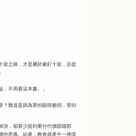
十架之路，才是屬於被釘十架，且從
」
徒，不用看這本書。」
受？難道是因為害怕顯得脆弱，害怕
解決，卻甚少提到要付代價跟隨耶
價的恩典。結果，教會就產生一堆懦