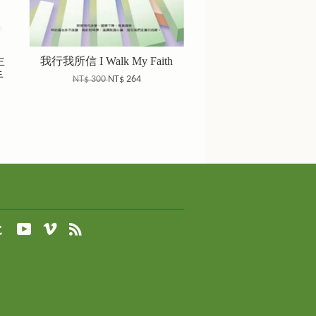
主
我行我所信 I Walk My Faith
手
NT$ 300
NT$ 264
agram
Tumblr
YouTube
Vimeo
RSS