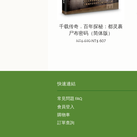
千载传奇．百年探秘：都灵裹
尸布密码（简体版）
NT$ 690
NT$ 607
快速連結
常見問題 FAQ
會員登入
購物車
訂單查詢