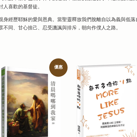
討人喜歡的基督徒。
親身經歷耶穌的愛與恩典。當聖靈釋放我們脫離自以為義與低落
眾不同、甘心捨己、忍受譏諷與排斥，朝向作僕人之路。
優惠