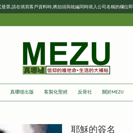
式發票,請在填寫客戶資料時,將抬頭與統編同時填入公司名稱的欄位
真哪噠出版
客製化聖經
反骨社
關於MEZU
耶穌的簽名