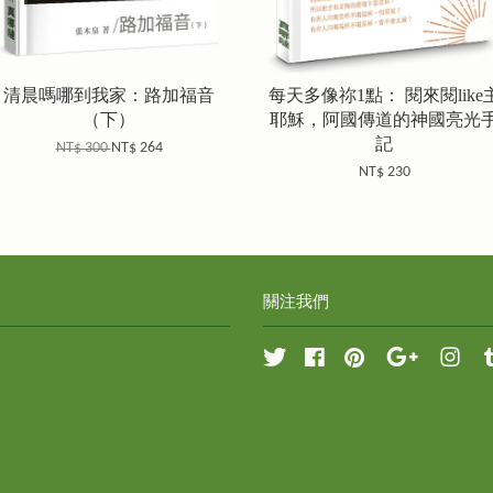
清晨嗎哪到我家：路加福音
每天多像祢1點： 閱來閱like
（下）
耶穌，阿國傳道的神國亮光
記
NT$ 300
NT$ 264
NT$ 230
關注我們
Twitter
Facebook
Pinterest
Google
Inst