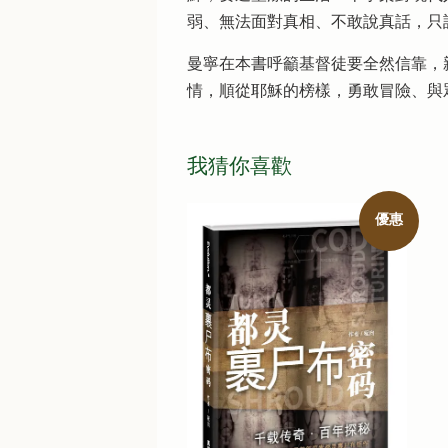
弱、無法面對真相、不敢說真話，只
曼寧在本書呼籲基督徒要全然信靠，
情，順從耶穌的榜樣，勇敢冒險、與
我猜你喜歡
優惠