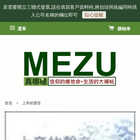
若需要開立三聯式發票,請在填寫客戶資料時,將抬頭與統編同時填
入公司名稱的欄位即可
貼心提醒
選單
購物車
›
首頁
上帝的聲音