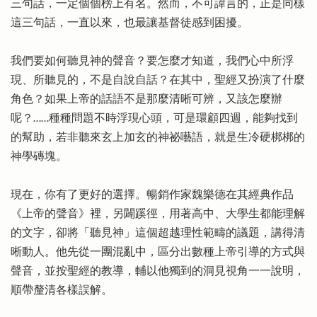
三句話，一定個個榜上有名。然而，不可諱言的，正是同樣
這三句話，一直以來，也最讓基督徒感到困擾。
我們要如何聽見神的聲音？要怎麼才知道，我們心中所浮
現、所聽見的，不是自說自話？在其中，聖經又扮演了什麼
角色？如果上帝的話語不是那麼清晰可辨，又該怎麼辦
呢？……種種問題不時浮現心頭，可是環顧四週，能夠找到
的幫助，若非聽來玄上加玄的神祕囈語，就是生冷硬梆梆的
神學磚塊。
現在，你有了更好的選擇。暢銷作家魏樂德在其經典作品
《上帝的聲音》裡，另闢蹊徑，用著高中、大學生都能理解
的文字，卻將「聽見神」這個超越理性範疇的議題，講得清
晰動人。他先從一團混亂中，區分出數種上帝引導的方式與
聲音，並按聖經的教導，輔以他獨到的洞見視角一一說明，
順帶釐清各樣誤解。